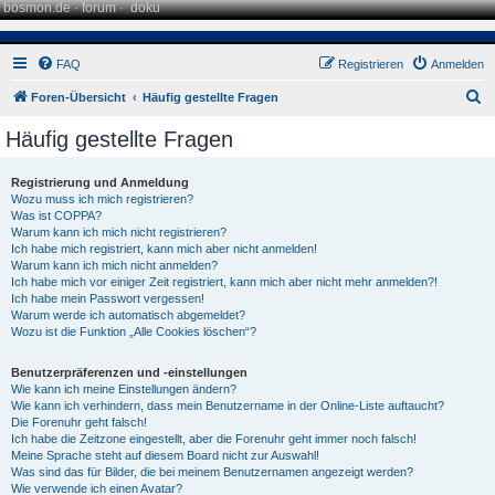
bosmon.de
·
forum
·
doku
FAQ
Registrieren
Anmelden
S
Foren-Übersicht
Häufig gestellte Fragen
u
Häufig gestellte Fragen
c
h
Registrierung und Anmeldung
Wozu muss ich mich registrieren?
e
Was ist COPPA?
Warum kann ich mich nicht registrieren?
Ich habe mich registriert, kann mich aber nicht anmelden!
Warum kann ich mich nicht anmelden?
Ich habe mich vor einiger Zeit registriert, kann mich aber nicht mehr anmelden?!
Ich habe mein Passwort vergessen!
Warum werde ich automatisch abgemeldet?
Wozu ist die Funktion „Alle Cookies löschen“?
Benutzerpräferenzen und -einstellungen
Wie kann ich meine Einstellungen ändern?
Wie kann ich verhindern, dass mein Benutzername in der Online-Liste auftaucht?
Die Forenuhr geht falsch!
Ich habe die Zeitzone eingestellt, aber die Forenuhr geht immer noch falsch!
Meine Sprache steht auf diesem Board nicht zur Auswahl!
Was sind das für Bilder, die bei meinem Benutzernamen angezeigt werden?
Wie verwende ich einen Avatar?