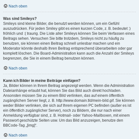
Nach oben
Was sind Smileys?
Smileys sind kleine Bilder, die benutzt werden können, um ein Gefühl
auszudrücken. Für jeden Smiley gibt es einen kurzen Code, z. B. bedeutet :)
fröhlich und :( traurig. Die Liste aller Smileys können Sie beim Verfassen eines
Beitrags sehen. Versuchen Sie bitte trotzdem, Smileys nicht zu häufig zu
benutzen, sie können einen Beitrag schnell unlesbar machen und ein
Moderator könnte deshalb Ihren Beitrag entsprechend überarbeiten oder gar
komplett löschen. Die Board-Administration kann auch die Anzahl der Smileys
begrenzen, die Sie in einem Beitrag benutzen können.
Nach oben
Kann ich Bilder in meine Beiträge einfügen?
Ja, Bilder können in Ihrem Beitrag angezeigt werden. Wenn die Administration
Dateianhänge erlaubt hat, können Sie das Bild auch direkt hochladen.
Ansonsten müssen Sie zu einem Bild verlinken, das auf einem öffentlich
zugänglichen Server liegt, z. B. http://www.domain.tld/mein-bild.gif. Sie können
weder Bilder verlinken, die sich auf Ihrem eigenen PC befinden (außer es ist
ein öffentlich zugänglicher Server), noch zu Bildern, die nur nach einer
Anmeldung verfügbar sind, z. B. Hotmail- oder Yahoo-Mailboxen, mit einem
Passwort geschützte Seiten usw. Um das Bild anzuzeigen, benutze den
BBCode-Tag „[img]“.
Nach oben