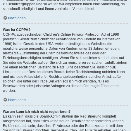
zu Benutzergruppen und so weiter. Wir empfehlen Ihnen eine Anmeldung, da
sie schnell erledigt ist und Ihnen zahlreiche Vorteile bietet.
Nach oben
Was ist COPPA?
COPPA, ausgeschrieben Children’s Online Privacy Protection Act of 1998
(deutsch: Gesetz zum Schutz der Privatsphäre von Kindern im Internet von
1998) ist ein Gesetz in den USA, welches festlegt, dass Websites, die
möglicherweise persönliche Daten von Kindern unter 13 Jahren erheben,
hierzu die Zustimmung der Eltern beziehungsweise des oder der
Erziehungsberechtigten benötigen. Wenn Sie sich unsicher sind, ob dies auf
Sie oder die Website, auf der Sie sich zu registrieren versuchen, zutrifft, ziehen
Sie einen rechtlichen Beistand zu Rate. Bitte beachten Sie, dass phpBB
Limited und der Besitzer dieses Boards keine Rechtsberatung anbieten kann
und nicht die Anlaufstelle für Rechtsangelegenheiten jeglicher Art ist; außer
solchen, die unter der Frage „An wen soll ich mich wenden, falls es
Beschwerden oder juristische Anfragen zu diesem Forum gibt?“ behandelt
werden.
Nach oben
Warum kann ich mich nicht registrieren?
Es kann sein, dass die Board-Administration die Registrierung komplett
ausgeschaltet hat, damit sich keine neuen Benutzer mehr anmelden können.
Es könnte auch sein, dass Ihre IP-Adresse oder der Benutzername, mit dem
Sie sich registrieren möchten, gesperrt wurden. Um Hilfe zu erhalten, wenden