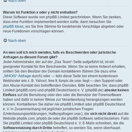
Nach oben
Warum ist Funktion x oder y nicht enthalten?
Diese Software wurde von phpBB Limited geschrieben. Wenn Sie denken,
dass eine Funktion implementiert werden sollte, dann besuchen Sie
phpBB Ideas
, wo Sie Ihre Stimme für bestehende Vorschläge abgeben oder
neue Funktionen vorschlagen können.
Nach oben
An wen soll ich mich wenden, falls es Beschwerden oder juristische
Anfragen zu diesem Forum gibt?
Jeder Administrator, der auf der „Das Team“-Seite aufgeführt ist, ist ein
geeigneter Kontakt für Ihre Beschwerde. Wenn Sie so keine Antwort erhalten,
sollten Sie den Besitzer der Domain kontaktieren (führen Sie dazu eine
„WHOIS“-Abfrage
durch) oder — falls diese Seite bei einem kostenlosen
Webhoster wie z. B. Yahoo!, free.fr, funpic.de usw. liegt — den Support oder
den Abuse-Kontakt des betreffenden Dienstes. Bitte beachten Sie, dass phpBB
Limited (phpBB.com) und phpBB Deutschland e. V. (phpBB.de)
absolut keinen
Einfluss
auf die Benutzung oder den oder die Benutzer der Forensoftware
haben und dafür in keiner Weise zur Verantwortung herangezogen werden
können. Kontaktieren Sie daher nie phpBB Limited oder phpBB Deutschland
e. V. in Zusammenhang mit jeglichen juristischen Fragen
(Unterlassungserklärungen, Haftungsfragen usw.), die
sich nicht direkt
auf die
Website phpbb.com, phpbb.de oder die phpBB-Software selbst beziehen. Falls
Sie phpBB Limited oder phpBB Deutschland e. V. E-Mails schreiben, die die
Softwarenutzung durch Dritte
betreffen, so werden Sie, wenn überhaupt,