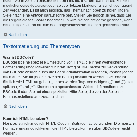
holen. Wenn Sie den entsprechenden Link nicht sehen, dann ist die Funktion
möglicherweise deaktiviert oder seit der letzten Markierung ist nicht genügend
Zeit vergangen. Es ist auch möglich, das Thema nach oben zu holen, indem
Sie einfach eine Antwort darauf schreiben. Stellen Sie jedoch sicher, dass Sie
die Regeln dieses Boards beachten! Es wird meist nicht gerne gesehen, wenn
ohne triftigen Grund auf alte oder abgeschlossene Themen geantwortet wird.
Nach oben
Textformatierung und Thementypen
Was ist BBCode?
BBCode ist eine spezielle Umsetzung von HTML, die Ihnen weitreichende
Formatierungsmöglichkeiten für Ihren Text gibt. Die Rechte zur Verwendung
von BBCode werden durch die Board-Administration vergeben, können jedoch
auch durch Sie für jeden einzelnen Beitrag deaktiviert werden. BBCode ist
ähnlich wie HTML aufgebaut, jedoch werden Tags von eckigen („[“ und „]“) statt
spitzen („<“ und „>“) Klammern eingeschlossen. Weitere Informationen zu
BBCode finden Sie auf einer speziellen Hilfe-Seite, die von der Seite zur
Beitragserstellung aus zugänglich ist.
Nach oben
Kann ich HTML benutzen?
Nein, es ist nicht möglich, HTML-Code in Beiträgen zu verwenden. Die meisten
Formatierungsmöglichkeiten, die HTML bietet, können über BBCode erreicht
werden.