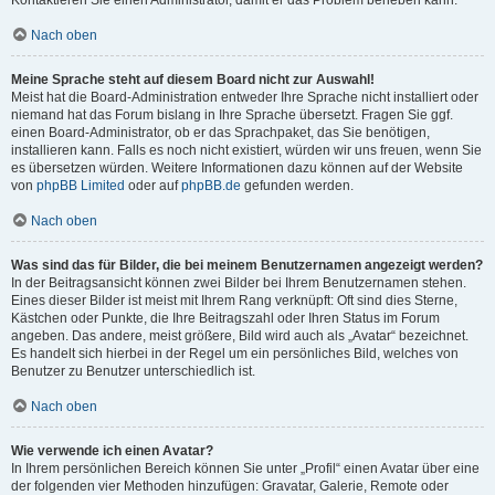
Kontaktieren Sie einen Administrator, damit er das Problem beheben kann.
Nach oben
Meine Sprache steht auf diesem Board nicht zur Auswahl!
Meist hat die Board-Administration entweder Ihre Sprache nicht installiert oder
niemand hat das Forum bislang in Ihre Sprache übersetzt. Fragen Sie ggf.
einen Board-Administrator, ob er das Sprachpaket, das Sie benötigen,
installieren kann. Falls es noch nicht existiert, würden wir uns freuen, wenn Sie
es übersetzen würden. Weitere Informationen dazu können auf der Website
von
phpBB Limited
oder auf
phpBB.de
gefunden werden.
Nach oben
Was sind das für Bilder, die bei meinem Benutzernamen angezeigt werden?
In der Beitragsansicht können zwei Bilder bei Ihrem Benutzernamen stehen.
Eines dieser Bilder ist meist mit Ihrem Rang verknüpft: Oft sind dies Sterne,
Kästchen oder Punkte, die Ihre Beitragszahl oder Ihren Status im Forum
angeben. Das andere, meist größere, Bild wird auch als „Avatar“ bezeichnet.
Es handelt sich hierbei in der Regel um ein persönliches Bild, welches von
Benutzer zu Benutzer unterschiedlich ist.
Nach oben
Wie verwende ich einen Avatar?
In Ihrem persönlichen Bereich können Sie unter „Profil“ einen Avatar über eine
der folgenden vier Methoden hinzufügen: Gravatar, Galerie, Remote oder