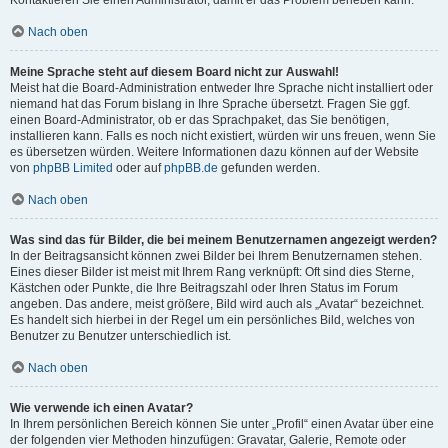
Kontaktieren Sie einen Administrator, damit er das Problem beheben kann.
Nach oben
Meine Sprache steht auf diesem Board nicht zur Auswahl!
Meist hat die Board-Administration entweder Ihre Sprache nicht installiert oder
niemand hat das Forum bislang in Ihre Sprache übersetzt. Fragen Sie ggf.
einen Board-Administrator, ob er das Sprachpaket, das Sie benötigen,
installieren kann. Falls es noch nicht existiert, würden wir uns freuen, wenn Sie
es übersetzen würden. Weitere Informationen dazu können auf der Website
von
phpBB Limited
oder auf
phpBB.de
gefunden werden.
Nach oben
Was sind das für Bilder, die bei meinem Benutzernamen angezeigt werden?
In der Beitragsansicht können zwei Bilder bei Ihrem Benutzernamen stehen.
Eines dieser Bilder ist meist mit Ihrem Rang verknüpft: Oft sind dies Sterne,
Kästchen oder Punkte, die Ihre Beitragszahl oder Ihren Status im Forum
angeben. Das andere, meist größere, Bild wird auch als „Avatar“ bezeichnet.
Es handelt sich hierbei in der Regel um ein persönliches Bild, welches von
Benutzer zu Benutzer unterschiedlich ist.
Nach oben
Wie verwende ich einen Avatar?
In Ihrem persönlichen Bereich können Sie unter „Profil“ einen Avatar über eine
der folgenden vier Methoden hinzufügen: Gravatar, Galerie, Remote oder