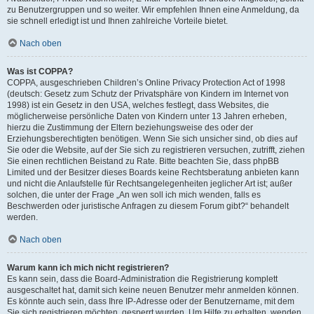
zu Benutzergruppen und so weiter. Wir empfehlen Ihnen eine Anmeldung, da
sie schnell erledigt ist und Ihnen zahlreiche Vorteile bietet.
Nach oben
Was ist COPPA?
COPPA, ausgeschrieben Children’s Online Privacy Protection Act of 1998
(deutsch: Gesetz zum Schutz der Privatsphäre von Kindern im Internet von
1998) ist ein Gesetz in den USA, welches festlegt, dass Websites, die
möglicherweise persönliche Daten von Kindern unter 13 Jahren erheben,
hierzu die Zustimmung der Eltern beziehungsweise des oder der
Erziehungsberechtigten benötigen. Wenn Sie sich unsicher sind, ob dies auf
Sie oder die Website, auf der Sie sich zu registrieren versuchen, zutrifft, ziehen
Sie einen rechtlichen Beistand zu Rate. Bitte beachten Sie, dass phpBB
Limited und der Besitzer dieses Boards keine Rechtsberatung anbieten kann
und nicht die Anlaufstelle für Rechtsangelegenheiten jeglicher Art ist; außer
solchen, die unter der Frage „An wen soll ich mich wenden, falls es
Beschwerden oder juristische Anfragen zu diesem Forum gibt?“ behandelt
werden.
Nach oben
Warum kann ich mich nicht registrieren?
Es kann sein, dass die Board-Administration die Registrierung komplett
ausgeschaltet hat, damit sich keine neuen Benutzer mehr anmelden können.
Es könnte auch sein, dass Ihre IP-Adresse oder der Benutzername, mit dem
Sie sich registrieren möchten, gesperrt wurden. Um Hilfe zu erhalten, wenden