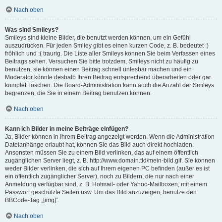
Nach oben
Was sind Smileys?
Smileys sind kleine Bilder, die benutzt werden können, um ein Gefühl
auszudrücken. Für jeden Smiley gibt es einen kurzen Code, z. B. bedeutet :)
fröhlich und :( traurig. Die Liste aller Smileys können Sie beim Verfassen eines
Beitrags sehen. Versuchen Sie bitte trotzdem, Smileys nicht zu häufig zu
benutzen, sie können einen Beitrag schnell unlesbar machen und ein
Moderator könnte deshalb Ihren Beitrag entsprechend überarbeiten oder gar
komplett löschen. Die Board-Administration kann auch die Anzahl der Smileys
begrenzen, die Sie in einem Beitrag benutzen können.
Nach oben
Kann ich Bilder in meine Beiträge einfügen?
Ja, Bilder können in Ihrem Beitrag angezeigt werden. Wenn die Administration
Dateianhänge erlaubt hat, können Sie das Bild auch direkt hochladen.
Ansonsten müssen Sie zu einem Bild verlinken, das auf einem öffentlich
zugänglichen Server liegt, z. B. http://www.domain.tld/mein-bild.gif. Sie können
weder Bilder verlinken, die sich auf Ihrem eigenen PC befinden (außer es ist
ein öffentlich zugänglicher Server), noch zu Bildern, die nur nach einer
Anmeldung verfügbar sind, z. B. Hotmail- oder Yahoo-Mailboxen, mit einem
Passwort geschützte Seiten usw. Um das Bild anzuzeigen, benutze den
BBCode-Tag „[img]“.
Nach oben