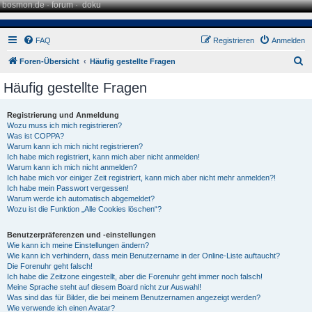
bosmon.de
·
forum
·
doku
FAQ
Registrieren
Anmelden
S
Foren-Übersicht
Häufig gestellte Fragen
u
Häufig gestellte Fragen
c
h
Registrierung und Anmeldung
Wozu muss ich mich registrieren?
e
Was ist COPPA?
Warum kann ich mich nicht registrieren?
Ich habe mich registriert, kann mich aber nicht anmelden!
Warum kann ich mich nicht anmelden?
Ich habe mich vor einiger Zeit registriert, kann mich aber nicht mehr anmelden?!
Ich habe mein Passwort vergessen!
Warum werde ich automatisch abgemeldet?
Wozu ist die Funktion „Alle Cookies löschen“?
Benutzerpräferenzen und -einstellungen
Wie kann ich meine Einstellungen ändern?
Wie kann ich verhindern, dass mein Benutzername in der Online-Liste auftaucht?
Die Forenuhr geht falsch!
Ich habe die Zeitzone eingestellt, aber die Forenuhr geht immer noch falsch!
Meine Sprache steht auf diesem Board nicht zur Auswahl!
Was sind das für Bilder, die bei meinem Benutzernamen angezeigt werden?
Wie verwende ich einen Avatar?