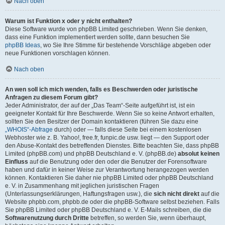
Nach oben
Warum ist Funktion x oder y nicht enthalten?
Diese Software wurde von phpBB Limited geschrieben. Wenn Sie denken,
dass eine Funktion implementiert werden sollte, dann besuchen Sie
phpBB Ideas
, wo Sie Ihre Stimme für bestehende Vorschläge abgeben oder
neue Funktionen vorschlagen können.
Nach oben
An wen soll ich mich wenden, falls es Beschwerden oder juristische
Anfragen zu diesem Forum gibt?
Jeder Administrator, der auf der „Das Team“-Seite aufgeführt ist, ist ein
geeigneter Kontakt für Ihre Beschwerde. Wenn Sie so keine Antwort erhalten,
sollten Sie den Besitzer der Domain kontaktieren (führen Sie dazu eine
„WHOIS“-Abfrage
durch) oder — falls diese Seite bei einem kostenlosen
Webhoster wie z. B. Yahoo!, free.fr, funpic.de usw. liegt — den Support oder
den Abuse-Kontakt des betreffenden Dienstes. Bitte beachten Sie, dass phpBB
Limited (phpBB.com) und phpBB Deutschland e. V. (phpBB.de)
absolut keinen
Einfluss
auf die Benutzung oder den oder die Benutzer der Forensoftware
haben und dafür in keiner Weise zur Verantwortung herangezogen werden
können. Kontaktieren Sie daher nie phpBB Limited oder phpBB Deutschland
e. V. in Zusammenhang mit jeglichen juristischen Fragen
(Unterlassungserklärungen, Haftungsfragen usw.), die
sich nicht direkt
auf die
Website phpbb.com, phpbb.de oder die phpBB-Software selbst beziehen. Falls
Sie phpBB Limited oder phpBB Deutschland e. V. E-Mails schreiben, die die
Softwarenutzung durch Dritte
betreffen, so werden Sie, wenn überhaupt,