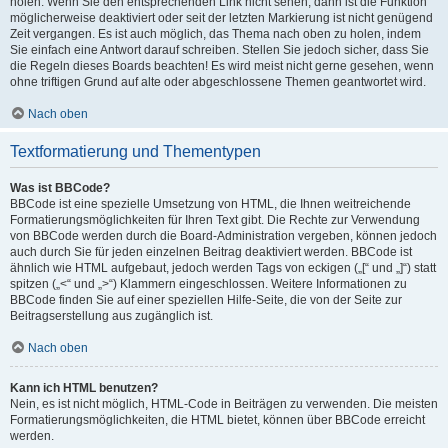
holen. Wenn Sie den entsprechenden Link nicht sehen, dann ist die Funktion
möglicherweise deaktiviert oder seit der letzten Markierung ist nicht genügend
Zeit vergangen. Es ist auch möglich, das Thema nach oben zu holen, indem
Sie einfach eine Antwort darauf schreiben. Stellen Sie jedoch sicher, dass Sie
die Regeln dieses Boards beachten! Es wird meist nicht gerne gesehen, wenn
ohne triftigen Grund auf alte oder abgeschlossene Themen geantwortet wird.
Nach oben
Textformatierung und Thementypen
Was ist BBCode?
BBCode ist eine spezielle Umsetzung von HTML, die Ihnen weitreichende
Formatierungsmöglichkeiten für Ihren Text gibt. Die Rechte zur Verwendung
von BBCode werden durch die Board-Administration vergeben, können jedoch
auch durch Sie für jeden einzelnen Beitrag deaktiviert werden. BBCode ist
ähnlich wie HTML aufgebaut, jedoch werden Tags von eckigen („[“ und „]“) statt
spitzen („<“ und „>“) Klammern eingeschlossen. Weitere Informationen zu
BBCode finden Sie auf einer speziellen Hilfe-Seite, die von der Seite zur
Beitragserstellung aus zugänglich ist.
Nach oben
Kann ich HTML benutzen?
Nein, es ist nicht möglich, HTML-Code in Beiträgen zu verwenden. Die meisten
Formatierungsmöglichkeiten, die HTML bietet, können über BBCode erreicht
werden.