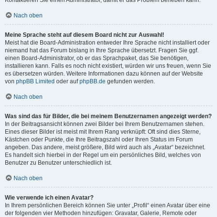
Kontaktieren Sie einen Administrator, damit er das Problem beheben kann.
Nach oben
Meine Sprache steht auf diesem Board nicht zur Auswahl!
Meist hat die Board-Administration entweder Ihre Sprache nicht installiert oder
niemand hat das Forum bislang in Ihre Sprache übersetzt. Fragen Sie ggf.
einen Board-Administrator, ob er das Sprachpaket, das Sie benötigen,
installieren kann. Falls es noch nicht existiert, würden wir uns freuen, wenn Sie
es übersetzen würden. Weitere Informationen dazu können auf der Website
von
phpBB Limited
oder auf
phpBB.de
gefunden werden.
Nach oben
Was sind das für Bilder, die bei meinem Benutzernamen angezeigt werden?
In der Beitragsansicht können zwei Bilder bei Ihrem Benutzernamen stehen.
Eines dieser Bilder ist meist mit Ihrem Rang verknüpft: Oft sind dies Sterne,
Kästchen oder Punkte, die Ihre Beitragszahl oder Ihren Status im Forum
angeben. Das andere, meist größere, Bild wird auch als „Avatar“ bezeichnet.
Es handelt sich hierbei in der Regel um ein persönliches Bild, welches von
Benutzer zu Benutzer unterschiedlich ist.
Nach oben
Wie verwende ich einen Avatar?
In Ihrem persönlichen Bereich können Sie unter „Profil“ einen Avatar über eine
der folgenden vier Methoden hinzufügen: Gravatar, Galerie, Remote oder