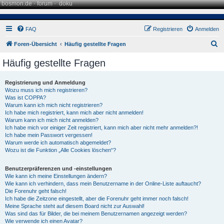
bosmon.de
·
forum
·
doku
FAQ
Registrieren
Anmelden
S
Foren-Übersicht
Häufig gestellte Fragen
u
Häufig gestellte Fragen
c
h
Registrierung und Anmeldung
Wozu muss ich mich registrieren?
e
Was ist COPPA?
Warum kann ich mich nicht registrieren?
Ich habe mich registriert, kann mich aber nicht anmelden!
Warum kann ich mich nicht anmelden?
Ich habe mich vor einiger Zeit registriert, kann mich aber nicht mehr anmelden?!
Ich habe mein Passwort vergessen!
Warum werde ich automatisch abgemeldet?
Wozu ist die Funktion „Alle Cookies löschen“?
Benutzerpräferenzen und -einstellungen
Wie kann ich meine Einstellungen ändern?
Wie kann ich verhindern, dass mein Benutzername in der Online-Liste auftaucht?
Die Forenuhr geht falsch!
Ich habe die Zeitzone eingestellt, aber die Forenuhr geht immer noch falsch!
Meine Sprache steht auf diesem Board nicht zur Auswahl!
Was sind das für Bilder, die bei meinem Benutzernamen angezeigt werden?
Wie verwende ich einen Avatar?