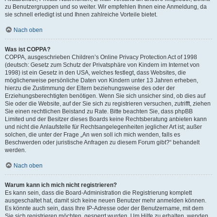
zu Benutzergruppen und so weiter. Wir empfehlen Ihnen eine Anmeldung, da
sie schnell erledigt ist und Ihnen zahlreiche Vorteile bietet.
Nach oben
Was ist COPPA?
COPPA, ausgeschrieben Children’s Online Privacy Protection Act of 1998
(deutsch: Gesetz zum Schutz der Privatsphäre von Kindern im Internet von
1998) ist ein Gesetz in den USA, welches festlegt, dass Websites, die
möglicherweise persönliche Daten von Kindern unter 13 Jahren erheben,
hierzu die Zustimmung der Eltern beziehungsweise des oder der
Erziehungsberechtigten benötigen. Wenn Sie sich unsicher sind, ob dies auf
Sie oder die Website, auf der Sie sich zu registrieren versuchen, zutrifft, ziehen
Sie einen rechtlichen Beistand zu Rate. Bitte beachten Sie, dass phpBB
Limited und der Besitzer dieses Boards keine Rechtsberatung anbieten kann
und nicht die Anlaufstelle für Rechtsangelegenheiten jeglicher Art ist; außer
solchen, die unter der Frage „An wen soll ich mich wenden, falls es
Beschwerden oder juristische Anfragen zu diesem Forum gibt?“ behandelt
werden.
Nach oben
Warum kann ich mich nicht registrieren?
Es kann sein, dass die Board-Administration die Registrierung komplett
ausgeschaltet hat, damit sich keine neuen Benutzer mehr anmelden können.
Es könnte auch sein, dass Ihre IP-Adresse oder der Benutzername, mit dem
Sie sich registrieren möchten, gesperrt wurden. Um Hilfe zu erhalten, wenden