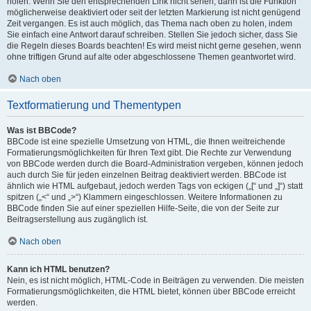
holen. Wenn Sie den entsprechenden Link nicht sehen, dann ist die Funktion
möglicherweise deaktiviert oder seit der letzten Markierung ist nicht genügend
Zeit vergangen. Es ist auch möglich, das Thema nach oben zu holen, indem
Sie einfach eine Antwort darauf schreiben. Stellen Sie jedoch sicher, dass Sie
die Regeln dieses Boards beachten! Es wird meist nicht gerne gesehen, wenn
ohne triftigen Grund auf alte oder abgeschlossene Themen geantwortet wird.
Nach oben
Textformatierung und Thementypen
Was ist BBCode?
BBCode ist eine spezielle Umsetzung von HTML, die Ihnen weitreichende
Formatierungsmöglichkeiten für Ihren Text gibt. Die Rechte zur Verwendung
von BBCode werden durch die Board-Administration vergeben, können jedoch
auch durch Sie für jeden einzelnen Beitrag deaktiviert werden. BBCode ist
ähnlich wie HTML aufgebaut, jedoch werden Tags von eckigen („[“ und „]“) statt
spitzen („<“ und „>“) Klammern eingeschlossen. Weitere Informationen zu
BBCode finden Sie auf einer speziellen Hilfe-Seite, die von der Seite zur
Beitragserstellung aus zugänglich ist.
Nach oben
Kann ich HTML benutzen?
Nein, es ist nicht möglich, HTML-Code in Beiträgen zu verwenden. Die meisten
Formatierungsmöglichkeiten, die HTML bietet, können über BBCode erreicht
werden.