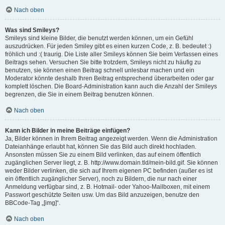
Nach oben
Was sind Smileys?
Smileys sind kleine Bilder, die benutzt werden können, um ein Gefühl
auszudrücken. Für jeden Smiley gibt es einen kurzen Code, z. B. bedeutet :)
fröhlich und :( traurig. Die Liste aller Smileys können Sie beim Verfassen eines
Beitrags sehen. Versuchen Sie bitte trotzdem, Smileys nicht zu häufig zu
benutzen, sie können einen Beitrag schnell unlesbar machen und ein
Moderator könnte deshalb Ihren Beitrag entsprechend überarbeiten oder gar
komplett löschen. Die Board-Administration kann auch die Anzahl der Smileys
begrenzen, die Sie in einem Beitrag benutzen können.
Nach oben
Kann ich Bilder in meine Beiträge einfügen?
Ja, Bilder können in Ihrem Beitrag angezeigt werden. Wenn die Administration
Dateianhänge erlaubt hat, können Sie das Bild auch direkt hochladen.
Ansonsten müssen Sie zu einem Bild verlinken, das auf einem öffentlich
zugänglichen Server liegt, z. B. http://www.domain.tld/mein-bild.gif. Sie können
weder Bilder verlinken, die sich auf Ihrem eigenen PC befinden (außer es ist
ein öffentlich zugänglicher Server), noch zu Bildern, die nur nach einer
Anmeldung verfügbar sind, z. B. Hotmail- oder Yahoo-Mailboxen, mit einem
Passwort geschützte Seiten usw. Um das Bild anzuzeigen, benutze den
BBCode-Tag „[img]“.
Nach oben