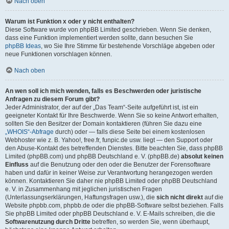
Nach oben
Warum ist Funktion x oder y nicht enthalten?
Diese Software wurde von phpBB Limited geschrieben. Wenn Sie denken,
dass eine Funktion implementiert werden sollte, dann besuchen Sie
phpBB Ideas
, wo Sie Ihre Stimme für bestehende Vorschläge abgeben oder
neue Funktionen vorschlagen können.
Nach oben
An wen soll ich mich wenden, falls es Beschwerden oder juristische
Anfragen zu diesem Forum gibt?
Jeder Administrator, der auf der „Das Team“-Seite aufgeführt ist, ist ein
geeigneter Kontakt für Ihre Beschwerde. Wenn Sie so keine Antwort erhalten,
sollten Sie den Besitzer der Domain kontaktieren (führen Sie dazu eine
„WHOIS“-Abfrage
durch) oder — falls diese Seite bei einem kostenlosen
Webhoster wie z. B. Yahoo!, free.fr, funpic.de usw. liegt — den Support oder
den Abuse-Kontakt des betreffenden Dienstes. Bitte beachten Sie, dass phpBB
Limited (phpBB.com) und phpBB Deutschland e. V. (phpBB.de)
absolut keinen
Einfluss
auf die Benutzung oder den oder die Benutzer der Forensoftware
haben und dafür in keiner Weise zur Verantwortung herangezogen werden
können. Kontaktieren Sie daher nie phpBB Limited oder phpBB Deutschland
e. V. in Zusammenhang mit jeglichen juristischen Fragen
(Unterlassungserklärungen, Haftungsfragen usw.), die
sich nicht direkt
auf die
Website phpbb.com, phpbb.de oder die phpBB-Software selbst beziehen. Falls
Sie phpBB Limited oder phpBB Deutschland e. V. E-Mails schreiben, die die
Softwarenutzung durch Dritte
betreffen, so werden Sie, wenn überhaupt,