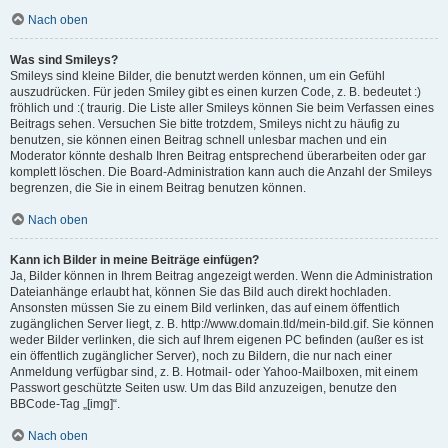
Nach oben
Was sind Smileys?
Smileys sind kleine Bilder, die benutzt werden können, um ein Gefühl
auszudrücken. Für jeden Smiley gibt es einen kurzen Code, z. B. bedeutet :)
fröhlich und :( traurig. Die Liste aller Smileys können Sie beim Verfassen eines
Beitrags sehen. Versuchen Sie bitte trotzdem, Smileys nicht zu häufig zu
benutzen, sie können einen Beitrag schnell unlesbar machen und ein
Moderator könnte deshalb Ihren Beitrag entsprechend überarbeiten oder gar
komplett löschen. Die Board-Administration kann auch die Anzahl der Smileys
begrenzen, die Sie in einem Beitrag benutzen können.
Nach oben
Kann ich Bilder in meine Beiträge einfügen?
Ja, Bilder können in Ihrem Beitrag angezeigt werden. Wenn die Administration
Dateianhänge erlaubt hat, können Sie das Bild auch direkt hochladen.
Ansonsten müssen Sie zu einem Bild verlinken, das auf einem öffentlich
zugänglichen Server liegt, z. B. http://www.domain.tld/mein-bild.gif. Sie können
weder Bilder verlinken, die sich auf Ihrem eigenen PC befinden (außer es ist
ein öffentlich zugänglicher Server), noch zu Bildern, die nur nach einer
Anmeldung verfügbar sind, z. B. Hotmail- oder Yahoo-Mailboxen, mit einem
Passwort geschützte Seiten usw. Um das Bild anzuzeigen, benutze den
BBCode-Tag „[img]“.
Nach oben