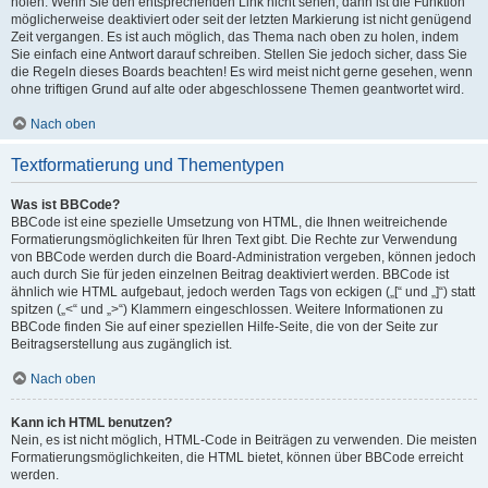
holen. Wenn Sie den entsprechenden Link nicht sehen, dann ist die Funktion
möglicherweise deaktiviert oder seit der letzten Markierung ist nicht genügend
Zeit vergangen. Es ist auch möglich, das Thema nach oben zu holen, indem
Sie einfach eine Antwort darauf schreiben. Stellen Sie jedoch sicher, dass Sie
die Regeln dieses Boards beachten! Es wird meist nicht gerne gesehen, wenn
ohne triftigen Grund auf alte oder abgeschlossene Themen geantwortet wird.
Nach oben
Textformatierung und Thementypen
Was ist BBCode?
BBCode ist eine spezielle Umsetzung von HTML, die Ihnen weitreichende
Formatierungsmöglichkeiten für Ihren Text gibt. Die Rechte zur Verwendung
von BBCode werden durch die Board-Administration vergeben, können jedoch
auch durch Sie für jeden einzelnen Beitrag deaktiviert werden. BBCode ist
ähnlich wie HTML aufgebaut, jedoch werden Tags von eckigen („[“ und „]“) statt
spitzen („<“ und „>“) Klammern eingeschlossen. Weitere Informationen zu
BBCode finden Sie auf einer speziellen Hilfe-Seite, die von der Seite zur
Beitragserstellung aus zugänglich ist.
Nach oben
Kann ich HTML benutzen?
Nein, es ist nicht möglich, HTML-Code in Beiträgen zu verwenden. Die meisten
Formatierungsmöglichkeiten, die HTML bietet, können über BBCode erreicht
werden.