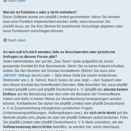
Nach oben
Warum ist Funktion x oder y nicht enthalten?
Diese Software wurde von phpBB Limited geschrieben. Wenn Sie denken,
dass eine Funktion implementiert werden sollte, dann besuchen Sie
phpBB Ideas
, wo Sie Ihre Stimme für bestehende Vorschläge abgeben oder
neue Funktionen vorschlagen können.
Nach oben
An wen soll ich mich wenden, falls es Beschwerden oder juristische
Anfragen zu diesem Forum gibt?
Jeder Administrator, der auf der „Das Team“-Seite aufgeführt ist, ist ein
geeigneter Kontakt für Ihre Beschwerde. Wenn Sie so keine Antwort erhalten,
sollten Sie den Besitzer der Domain kontaktieren (führen Sie dazu eine
„WHOIS“-Abfrage
durch) oder — falls diese Seite bei einem kostenlosen
Webhoster wie z. B. Yahoo!, free.fr, funpic.de usw. liegt — den Support oder
den Abuse-Kontakt des betreffenden Dienstes. Bitte beachten Sie, dass phpBB
Limited (phpBB.com) und phpBB Deutschland e. V. (phpBB.de)
absolut keinen
Einfluss
auf die Benutzung oder den oder die Benutzer der Forensoftware
haben und dafür in keiner Weise zur Verantwortung herangezogen werden
können. Kontaktieren Sie daher nie phpBB Limited oder phpBB Deutschland
e. V. in Zusammenhang mit jeglichen juristischen Fragen
(Unterlassungserklärungen, Haftungsfragen usw.), die
sich nicht direkt
auf die
Website phpbb.com, phpbb.de oder die phpBB-Software selbst beziehen. Falls
Sie phpBB Limited oder phpBB Deutschland e. V. E-Mails schreiben, die die
Softwarenutzung durch Dritte
betreffen, so werden Sie, wenn überhaupt,