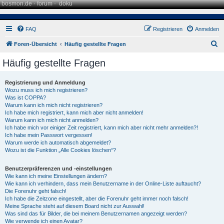
bosmon.de
·
forum
·
doku
FAQ
Registrieren
Anmelden
S
Foren-Übersicht
Häufig gestellte Fragen
u
Häufig gestellte Fragen
c
h
Registrierung und Anmeldung
Wozu muss ich mich registrieren?
e
Was ist COPPA?
Warum kann ich mich nicht registrieren?
Ich habe mich registriert, kann mich aber nicht anmelden!
Warum kann ich mich nicht anmelden?
Ich habe mich vor einiger Zeit registriert, kann mich aber nicht mehr anmelden?!
Ich habe mein Passwort vergessen!
Warum werde ich automatisch abgemeldet?
Wozu ist die Funktion „Alle Cookies löschen“?
Benutzerpräferenzen und -einstellungen
Wie kann ich meine Einstellungen ändern?
Wie kann ich verhindern, dass mein Benutzername in der Online-Liste auftaucht?
Die Forenuhr geht falsch!
Ich habe die Zeitzone eingestellt, aber die Forenuhr geht immer noch falsch!
Meine Sprache steht auf diesem Board nicht zur Auswahl!
Was sind das für Bilder, die bei meinem Benutzernamen angezeigt werden?
Wie verwende ich einen Avatar?