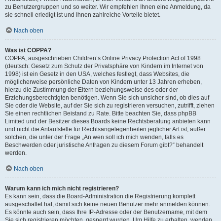
zu Benutzergruppen und so weiter. Wir empfehlen Ihnen eine Anmeldung, da
sie schnell erledigt ist und Ihnen zahlreiche Vorteile bietet.
Nach oben
Was ist COPPA?
COPPA, ausgeschrieben Children’s Online Privacy Protection Act of 1998
(deutsch: Gesetz zum Schutz der Privatsphäre von Kindern im Internet von
1998) ist ein Gesetz in den USA, welches festlegt, dass Websites, die
möglicherweise persönliche Daten von Kindern unter 13 Jahren erheben,
hierzu die Zustimmung der Eltern beziehungsweise des oder der
Erziehungsberechtigten benötigen. Wenn Sie sich unsicher sind, ob dies auf
Sie oder die Website, auf der Sie sich zu registrieren versuchen, zutrifft, ziehen
Sie einen rechtlichen Beistand zu Rate. Bitte beachten Sie, dass phpBB
Limited und der Besitzer dieses Boards keine Rechtsberatung anbieten kann
und nicht die Anlaufstelle für Rechtsangelegenheiten jeglicher Art ist; außer
solchen, die unter der Frage „An wen soll ich mich wenden, falls es
Beschwerden oder juristische Anfragen zu diesem Forum gibt?“ behandelt
werden.
Nach oben
Warum kann ich mich nicht registrieren?
Es kann sein, dass die Board-Administration die Registrierung komplett
ausgeschaltet hat, damit sich keine neuen Benutzer mehr anmelden können.
Es könnte auch sein, dass Ihre IP-Adresse oder der Benutzername, mit dem
Sie sich registrieren möchten, gesperrt wurden. Um Hilfe zu erhalten, wenden