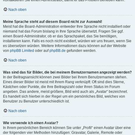
Kontaktieren Sie einen Administrator, damit er das Problem beheben kann.
Nach oben
Meine Sprache steht auf diesem Board nicht zur Auswahl!
Meist hat die Board-Administration entweder Ihre Sprache nicht installiert oder
niemand hat das Forum bislang in Ihre Sprache übersetzt. Fragen Sie ggf.
einen Board-Administrator, ob er das Sprachpaket, das Sie benötigen,
installieren kann. Falls es noch nicht existiert, würden wir uns freuen, wenn Sie
es übersetzen würden. Weitere Informationen dazu können auf der Website
von
phpBB Limited
oder auf
phpBB.de
gefunden werden.
Nach oben
Was sind das für Bilder, die bei meinem Benutzernamen angezeigt werden?
In der Beitragsansicht können zwei Bilder bei Ihrem Benutzernamen stehen.
Eines dieser Bilder ist meist mit Ihrem Rang verknüpft: Oft sind dies Sterne,
Kästchen oder Punkte, die Ihre Beitragszahl oder Ihren Status im Forum
angeben. Das andere, meist größere, Bild wird auch als „Avatar“ bezeichnet.
Es handelt sich hierbei in der Regel um ein persönliches Bild, welches von
Benutzer zu Benutzer unterschiedlich ist.
Nach oben
Wie verwende ich einen Avatar?
In Ihrem persönlichen Bereich können Sie unter „Profil“ einen Avatar über eine
der folgenden vier Methoden hinzufügen: Gravatar, Galerie, Remote oder