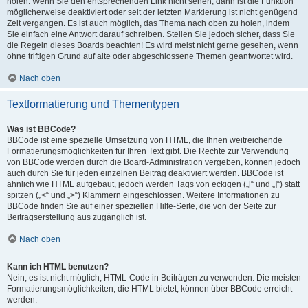
holen. Wenn Sie den entsprechenden Link nicht sehen, dann ist die Funktion
möglicherweise deaktiviert oder seit der letzten Markierung ist nicht genügend
Zeit vergangen. Es ist auch möglich, das Thema nach oben zu holen, indem
Sie einfach eine Antwort darauf schreiben. Stellen Sie jedoch sicher, dass Sie
die Regeln dieses Boards beachten! Es wird meist nicht gerne gesehen, wenn
ohne triftigen Grund auf alte oder abgeschlossene Themen geantwortet wird.
Nach oben
Textformatierung und Thementypen
Was ist BBCode?
BBCode ist eine spezielle Umsetzung von HTML, die Ihnen weitreichende
Formatierungsmöglichkeiten für Ihren Text gibt. Die Rechte zur Verwendung
von BBCode werden durch die Board-Administration vergeben, können jedoch
auch durch Sie für jeden einzelnen Beitrag deaktiviert werden. BBCode ist
ähnlich wie HTML aufgebaut, jedoch werden Tags von eckigen („[“ und „]“) statt
spitzen („<“ und „>“) Klammern eingeschlossen. Weitere Informationen zu
BBCode finden Sie auf einer speziellen Hilfe-Seite, die von der Seite zur
Beitragserstellung aus zugänglich ist.
Nach oben
Kann ich HTML benutzen?
Nein, es ist nicht möglich, HTML-Code in Beiträgen zu verwenden. Die meisten
Formatierungsmöglichkeiten, die HTML bietet, können über BBCode erreicht
werden.