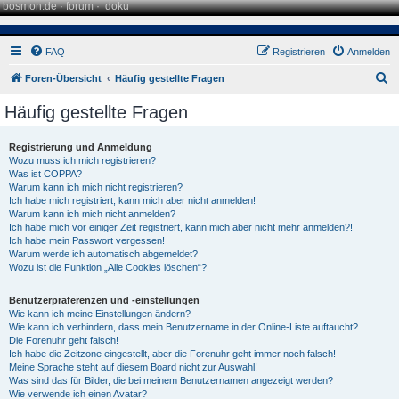
bosmon.de
·
forum
·
doku
FAQ
Registrieren
Anmelden
S
Foren-Übersicht
Häufig gestellte Fragen
u
Häufig gestellte Fragen
c
h
Registrierung und Anmeldung
Wozu muss ich mich registrieren?
e
Was ist COPPA?
Warum kann ich mich nicht registrieren?
Ich habe mich registriert, kann mich aber nicht anmelden!
Warum kann ich mich nicht anmelden?
Ich habe mich vor einiger Zeit registriert, kann mich aber nicht mehr anmelden?!
Ich habe mein Passwort vergessen!
Warum werde ich automatisch abgemeldet?
Wozu ist die Funktion „Alle Cookies löschen“?
Benutzerpräferenzen und -einstellungen
Wie kann ich meine Einstellungen ändern?
Wie kann ich verhindern, dass mein Benutzername in der Online-Liste auftaucht?
Die Forenuhr geht falsch!
Ich habe die Zeitzone eingestellt, aber die Forenuhr geht immer noch falsch!
Meine Sprache steht auf diesem Board nicht zur Auswahl!
Was sind das für Bilder, die bei meinem Benutzernamen angezeigt werden?
Wie verwende ich einen Avatar?