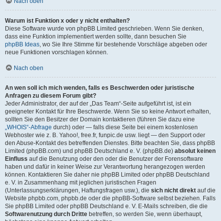
Nach oben
Warum ist Funktion x oder y nicht enthalten?
Diese Software wurde von phpBB Limited geschrieben. Wenn Sie denken,
dass eine Funktion implementiert werden sollte, dann besuchen Sie
phpBB Ideas
, wo Sie Ihre Stimme für bestehende Vorschläge abgeben oder
neue Funktionen vorschlagen können.
Nach oben
An wen soll ich mich wenden, falls es Beschwerden oder juristische
Anfragen zu diesem Forum gibt?
Jeder Administrator, der auf der „Das Team“-Seite aufgeführt ist, ist ein
geeigneter Kontakt für Ihre Beschwerde. Wenn Sie so keine Antwort erhalten,
sollten Sie den Besitzer der Domain kontaktieren (führen Sie dazu eine
„WHOIS“-Abfrage
durch) oder — falls diese Seite bei einem kostenlosen
Webhoster wie z. B. Yahoo!, free.fr, funpic.de usw. liegt — den Support oder
den Abuse-Kontakt des betreffenden Dienstes. Bitte beachten Sie, dass phpBB
Limited (phpBB.com) und phpBB Deutschland e. V. (phpBB.de)
absolut keinen
Einfluss
auf die Benutzung oder den oder die Benutzer der Forensoftware
haben und dafür in keiner Weise zur Verantwortung herangezogen werden
können. Kontaktieren Sie daher nie phpBB Limited oder phpBB Deutschland
e. V. in Zusammenhang mit jeglichen juristischen Fragen
(Unterlassungserklärungen, Haftungsfragen usw.), die
sich nicht direkt
auf die
Website phpbb.com, phpbb.de oder die phpBB-Software selbst beziehen. Falls
Sie phpBB Limited oder phpBB Deutschland e. V. E-Mails schreiben, die die
Softwarenutzung durch Dritte
betreffen, so werden Sie, wenn überhaupt,