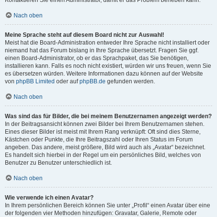
Kontaktieren Sie einen Administrator, damit er das Problem beheben kann.
Nach oben
Meine Sprache steht auf diesem Board nicht zur Auswahl!
Meist hat die Board-Administration entweder Ihre Sprache nicht installiert oder
niemand hat das Forum bislang in Ihre Sprache übersetzt. Fragen Sie ggf.
einen Board-Administrator, ob er das Sprachpaket, das Sie benötigen,
installieren kann. Falls es noch nicht existiert, würden wir uns freuen, wenn Sie
es übersetzen würden. Weitere Informationen dazu können auf der Website
von
phpBB Limited
oder auf
phpBB.de
gefunden werden.
Nach oben
Was sind das für Bilder, die bei meinem Benutzernamen angezeigt werden?
In der Beitragsansicht können zwei Bilder bei Ihrem Benutzernamen stehen.
Eines dieser Bilder ist meist mit Ihrem Rang verknüpft: Oft sind dies Sterne,
Kästchen oder Punkte, die Ihre Beitragszahl oder Ihren Status im Forum
angeben. Das andere, meist größere, Bild wird auch als „Avatar“ bezeichnet.
Es handelt sich hierbei in der Regel um ein persönliches Bild, welches von
Benutzer zu Benutzer unterschiedlich ist.
Nach oben
Wie verwende ich einen Avatar?
In Ihrem persönlichen Bereich können Sie unter „Profil“ einen Avatar über eine
der folgenden vier Methoden hinzufügen: Gravatar, Galerie, Remote oder