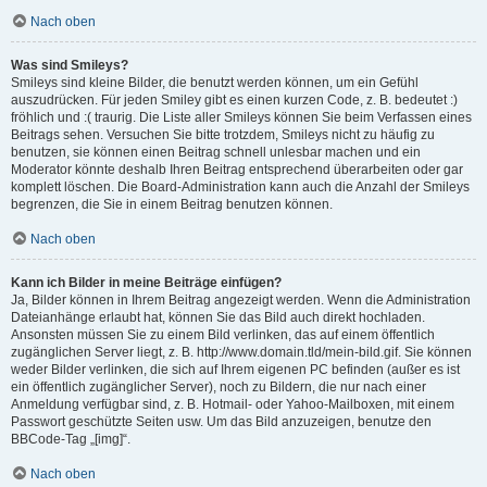
Nach oben
Was sind Smileys?
Smileys sind kleine Bilder, die benutzt werden können, um ein Gefühl
auszudrücken. Für jeden Smiley gibt es einen kurzen Code, z. B. bedeutet :)
fröhlich und :( traurig. Die Liste aller Smileys können Sie beim Verfassen eines
Beitrags sehen. Versuchen Sie bitte trotzdem, Smileys nicht zu häufig zu
benutzen, sie können einen Beitrag schnell unlesbar machen und ein
Moderator könnte deshalb Ihren Beitrag entsprechend überarbeiten oder gar
komplett löschen. Die Board-Administration kann auch die Anzahl der Smileys
begrenzen, die Sie in einem Beitrag benutzen können.
Nach oben
Kann ich Bilder in meine Beiträge einfügen?
Ja, Bilder können in Ihrem Beitrag angezeigt werden. Wenn die Administration
Dateianhänge erlaubt hat, können Sie das Bild auch direkt hochladen.
Ansonsten müssen Sie zu einem Bild verlinken, das auf einem öffentlich
zugänglichen Server liegt, z. B. http://www.domain.tld/mein-bild.gif. Sie können
weder Bilder verlinken, die sich auf Ihrem eigenen PC befinden (außer es ist
ein öffentlich zugänglicher Server), noch zu Bildern, die nur nach einer
Anmeldung verfügbar sind, z. B. Hotmail- oder Yahoo-Mailboxen, mit einem
Passwort geschützte Seiten usw. Um das Bild anzuzeigen, benutze den
BBCode-Tag „[img]“.
Nach oben