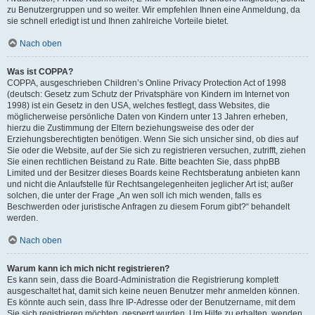
zu Benutzergruppen und so weiter. Wir empfehlen Ihnen eine Anmeldung, da
sie schnell erledigt ist und Ihnen zahlreiche Vorteile bietet.
Nach oben
Was ist COPPA?
COPPA, ausgeschrieben Children’s Online Privacy Protection Act of 1998
(deutsch: Gesetz zum Schutz der Privatsphäre von Kindern im Internet von
1998) ist ein Gesetz in den USA, welches festlegt, dass Websites, die
möglicherweise persönliche Daten von Kindern unter 13 Jahren erheben,
hierzu die Zustimmung der Eltern beziehungsweise des oder der
Erziehungsberechtigten benötigen. Wenn Sie sich unsicher sind, ob dies auf
Sie oder die Website, auf der Sie sich zu registrieren versuchen, zutrifft, ziehen
Sie einen rechtlichen Beistand zu Rate. Bitte beachten Sie, dass phpBB
Limited und der Besitzer dieses Boards keine Rechtsberatung anbieten kann
und nicht die Anlaufstelle für Rechtsangelegenheiten jeglicher Art ist; außer
solchen, die unter der Frage „An wen soll ich mich wenden, falls es
Beschwerden oder juristische Anfragen zu diesem Forum gibt?“ behandelt
werden.
Nach oben
Warum kann ich mich nicht registrieren?
Es kann sein, dass die Board-Administration die Registrierung komplett
ausgeschaltet hat, damit sich keine neuen Benutzer mehr anmelden können.
Es könnte auch sein, dass Ihre IP-Adresse oder der Benutzername, mit dem
Sie sich registrieren möchten, gesperrt wurden. Um Hilfe zu erhalten, wenden