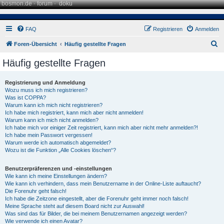
bosmon.de
·
forum
·
doku
FAQ
Registrieren
Anmelden
S
Foren-Übersicht
Häufig gestellte Fragen
u
Häufig gestellte Fragen
c
h
Registrierung und Anmeldung
Wozu muss ich mich registrieren?
e
Was ist COPPA?
Warum kann ich mich nicht registrieren?
Ich habe mich registriert, kann mich aber nicht anmelden!
Warum kann ich mich nicht anmelden?
Ich habe mich vor einiger Zeit registriert, kann mich aber nicht mehr anmelden?!
Ich habe mein Passwort vergessen!
Warum werde ich automatisch abgemeldet?
Wozu ist die Funktion „Alle Cookies löschen“?
Benutzerpräferenzen und -einstellungen
Wie kann ich meine Einstellungen ändern?
Wie kann ich verhindern, dass mein Benutzername in der Online-Liste auftaucht?
Die Forenuhr geht falsch!
Ich habe die Zeitzone eingestellt, aber die Forenuhr geht immer noch falsch!
Meine Sprache steht auf diesem Board nicht zur Auswahl!
Was sind das für Bilder, die bei meinem Benutzernamen angezeigt werden?
Wie verwende ich einen Avatar?