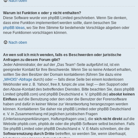
Nach oben
Warum ist Funktion x oder y nicht enthalten?
Diese Software wurde von phpBB Limited geschrieben. Wenn Sie denken,
dass eine Funktion implementiert werden sollte, dann besuchen Sie
phpBB Ideas
, wo Sie Ihre Stimme für bestehende Vorschläge abgeben oder
neue Funktionen vorschlagen können.
Nach oben
An wen soll ich mich wenden, falls es Beschwerden oder juristische
Anfragen zu diesem Forum gibt?
Jeder Administrator, der auf der „Das Team“-Seite aufgeführt ist, ist ein
geeigneter Kontakt für Ihre Beschwerde. Wenn Sie so keine Antwort erhalten,
sollten Sie den Besitzer der Domain kontaktieren (führen Sie dazu eine
„WHOIS“-Abfrage
durch) oder — falls diese Seite bei einem kostenlosen
Webhoster wie z. B. Yahoo!, free.fr, funpic.de usw. liegt — den Support oder
den Abuse-Kontakt des betreffenden Dienstes. Bitte beachten Sie, dass phpBB
Limited (phpBB.com) und phpBB Deutschland e. V. (phpBB.de)
absolut keinen
Einfluss
auf die Benutzung oder den oder die Benutzer der Forensoftware
haben und dafür in keiner Weise zur Verantwortung herangezogen werden
können. Kontaktieren Sie daher nie phpBB Limited oder phpBB Deutschland
e. V. in Zusammenhang mit jeglichen juristischen Fragen
(Unterlassungserklärungen, Haftungsfragen usw.), die
sich nicht direkt
auf die
Website phpbb.com, phpbb.de oder die phpBB-Software selbst beziehen. Falls
Sie phpBB Limited oder phpBB Deutschland e. V. E-Mails schreiben, die die
Softwarenutzung durch Dritte
betreffen, so werden Sie, wenn überhaupt,