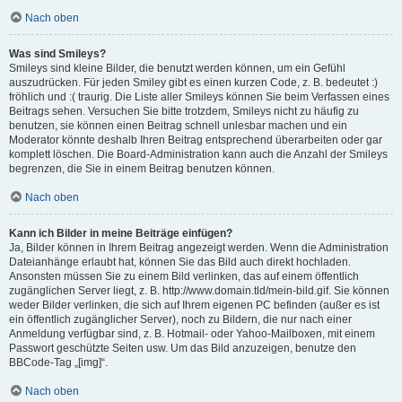
Nach oben
Was sind Smileys?
Smileys sind kleine Bilder, die benutzt werden können, um ein Gefühl
auszudrücken. Für jeden Smiley gibt es einen kurzen Code, z. B. bedeutet :)
fröhlich und :( traurig. Die Liste aller Smileys können Sie beim Verfassen eines
Beitrags sehen. Versuchen Sie bitte trotzdem, Smileys nicht zu häufig zu
benutzen, sie können einen Beitrag schnell unlesbar machen und ein
Moderator könnte deshalb Ihren Beitrag entsprechend überarbeiten oder gar
komplett löschen. Die Board-Administration kann auch die Anzahl der Smileys
begrenzen, die Sie in einem Beitrag benutzen können.
Nach oben
Kann ich Bilder in meine Beiträge einfügen?
Ja, Bilder können in Ihrem Beitrag angezeigt werden. Wenn die Administration
Dateianhänge erlaubt hat, können Sie das Bild auch direkt hochladen.
Ansonsten müssen Sie zu einem Bild verlinken, das auf einem öffentlich
zugänglichen Server liegt, z. B. http://www.domain.tld/mein-bild.gif. Sie können
weder Bilder verlinken, die sich auf Ihrem eigenen PC befinden (außer es ist
ein öffentlich zugänglicher Server), noch zu Bildern, die nur nach einer
Anmeldung verfügbar sind, z. B. Hotmail- oder Yahoo-Mailboxen, mit einem
Passwort geschützte Seiten usw. Um das Bild anzuzeigen, benutze den
BBCode-Tag „[img]“.
Nach oben