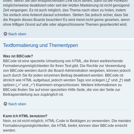
holen. Wenn Sie den entsprechenden Link nicht sehen, dann ist die Funktion
möglicherweise deaktiviert oder seit der letzten Markierung ist nicht genügend
Zeit vergangen. Es ist auch möglich, das Thema nach oben zu holen, indem
Sie einfach eine Antwort darauf schreiben. Stellen Sie jedoch sicher, dass Sie
die Regeln dieses Boards beachten! Es wird meist nicht gerne gesehen, wenn
ohne triftigen Grund auf alte oder abgeschlossene Themen geantwortet wird.
Nach oben
Textformatierung und Thementypen
Was ist BBCode?
BBCode ist eine spezielle Umsetzung von HTML, die Ihnen weitreichende
Formatierungsmöglichkeiten für Ihren Text gibt. Die Rechte zur Verwendung
von BBCode werden durch die Board-Administration vergeben, können jedoch
auch durch Sie für jeden einzelnen Beitrag deaktiviert werden. BBCode ist
ähnlich wie HTML aufgebaut, jedoch werden Tags von eckigen („[“ und „]“) statt
spitzen („<“ und „>“) Klammern eingeschlossen. Weitere Informationen zu
BBCode finden Sie auf einer speziellen Hilfe-Seite, die von der Seite zur
Beitragserstellung aus zugänglich ist.
Nach oben
Kann ich HTML benutzen?
Nein, es ist nicht möglich, HTML-Code in Beiträgen zu verwenden. Die meisten
Formatierungsmöglichkeiten, die HTML bietet, können über BBCode erreicht
werden.