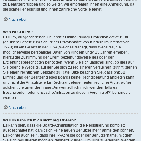
zu Benutzergruppen und so weiter. Wir empfehlen Ihnen eine Anmeldung, da
sie schnell erledigt ist und Ihnen zahlreiche Vorteile bietet.
Nach oben
Was ist COPPA?
COPPA, ausgeschrieben Children’s Online Privacy Protection Act of 1998
(deutsch: Gesetz zum Schutz der Privatsphäre von Kindern im Internet von
1998) ist ein Gesetz in den USA, welches festlegt, dass Websites, die
möglicherweise persönliche Daten von Kindern unter 13 Jahren erheben,
hierzu die Zustimmung der Eltern beziehungsweise des oder der
Erziehungsberechtigten benötigen. Wenn Sie sich unsicher sind, ob dies auf
Sie oder die Website, auf der Sie sich zu registrieren versuchen, zutrifft, ziehen
Sie einen rechtlichen Beistand zu Rate. Bitte beachten Sie, dass phpBB
Limited und der Besitzer dieses Boards keine Rechtsberatung anbieten kann
und nicht die Anlaufstelle für Rechtsangelegenheiten jeglicher Art ist; außer
solchen, die unter der Frage „An wen soll ich mich wenden, falls es
Beschwerden oder juristische Anfragen zu diesem Forum gibt?“ behandelt
werden.
Nach oben
Warum kann ich mich nicht registrieren?
Es kann sein, dass die Board-Administration die Registrierung komplett
ausgeschaltet hat, damit sich keine neuen Benutzer mehr anmelden können.
Es könnte auch sein, dass Ihre IP-Adresse oder der Benutzername, mit dem
Sie sich registrieren möchten, gesperrt wurden. Um Hilfe zu erhalten, wenden