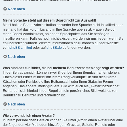
Kontaktieren Sie einen Administrator, damit er das Problem beheben kann.
Nach oben
Meine Sprache steht auf diesem Board nicht zur Auswahl!
Meist hat die Board-Administration entweder Ihre Sprache nicht installiert oder
niemand hat das Forum bislang in Ihre Sprache übersetzt. Fragen Sie ggf.
einen Board-Administrator, ob er das Sprachpaket, das Sie benötigen,
installieren kann. Falls es noch nicht existiert, würden wir uns freuen, wenn Sie
es übersetzen würden. Weitere Informationen dazu können auf der Website
von
phpBB Limited
oder auf
phpBB.de
gefunden werden.
Nach oben
Was sind das für Bilder, die bei meinem Benutzernamen angezeigt werden?
In der Beitragsansicht können zwei Bilder bei Ihrem Benutzernamen stehen.
Eines dieser Bilder ist meist mit Ihrem Rang verknüpft: Oft sind dies Sterne,
Kästchen oder Punkte, die Ihre Beitragszahl oder Ihren Status im Forum
angeben. Das andere, meist größere, Bild wird auch als „Avatar“ bezeichnet.
Es handelt sich hierbei in der Regel um ein persönliches Bild, welches von
Benutzer zu Benutzer unterschiedlich ist.
Nach oben
Wie verwende ich einen Avatar?
In Ihrem persönlichen Bereich können Sie unter „Profil“ einen Avatar über eine
der folgenden vier Methoden hinzufügen: Gravatar, Galerie, Remote oder