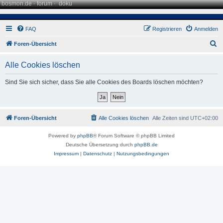
bosmon.de
·
forum
·
doku
FAQ
Registrieren
Anmelden
S
Foren-Übersicht
u
Alle Cookies löschen
c
h
Sind Sie sich sicher, dass Sie alle Cookies des Boards löschen möchten?
e
Foren-Übersicht
Alle Cookies löschen
Alle Zeiten sind
UTC+02:00
Powered by
phpBB
® Forum Software © phpBB Limited
Deutsche Übersetzung durch
phpBB.de
Impressum
|
Datenschutz
|
Nutzungsbedingungen