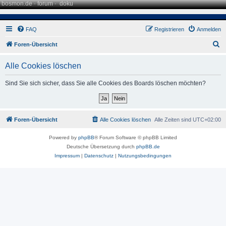
bosmon.de
·
forum
·
doku
FAQ
Registrieren
Anmelden
S
Foren-Übersicht
u
Alle Cookies löschen
c
h
Sind Sie sich sicher, dass Sie alle Cookies des Boards löschen möchten?
e
Foren-Übersicht
Alle Cookies löschen
Alle Zeiten sind
UTC+02:00
Powered by
phpBB
® Forum Software © phpBB Limited
Deutsche Übersetzung durch
phpBB.de
Impressum
|
Datenschutz
|
Nutzungsbedingungen