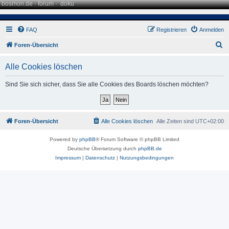
bosmon.de
·
forum
·
doku
FAQ
Registrieren
Anmelden
S
Foren-Übersicht
u
Alle Cookies löschen
c
h
Sind Sie sich sicher, dass Sie alle Cookies des Boards löschen möchten?
e
Foren-Übersicht
Alle Cookies löschen
Alle Zeiten sind
UTC+02:00
Powered by
phpBB
® Forum Software © phpBB Limited
Deutsche Übersetzung durch
phpBB.de
Impressum
|
Datenschutz
|
Nutzungsbedingungen