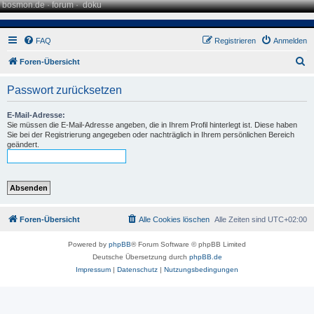
bosmon.de
·
forum
·
doku
FAQ
Registrieren
Anmelden
S
Foren-Übersicht
u
Passwort zurücksetzen
c
h
E-Mail-Adresse:
Sie müssen die E-Mail-Adresse angeben, die in Ihrem Profil hinterlegt ist. Diese haben
e
Sie bei der Registrierung angegeben oder nachträglich in Ihrem persönlichen Bereich
geändert.
Foren-Übersicht
Alle Cookies löschen
Alle Zeiten sind
UTC+02:00
Powered by
phpBB
® Forum Software © phpBB Limited
Deutsche Übersetzung durch
phpBB.de
Impressum
|
Datenschutz
|
Nutzungsbedingungen