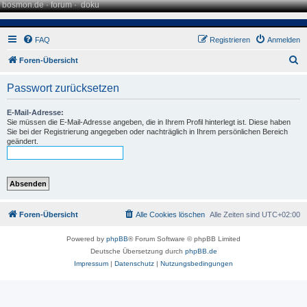
bosmon.de
·
forum
·
doku
FAQ
Registrieren
Anmelden
S
Foren-Übersicht
u
Passwort zurücksetzen
c
h
E-Mail-Adresse:
Sie müssen die E-Mail-Adresse angeben, die in Ihrem Profil hinterlegt ist. Diese haben
e
Sie bei der Registrierung angegeben oder nachträglich in Ihrem persönlichen Bereich
geändert.
Foren-Übersicht
Alle Cookies löschen
Alle Zeiten sind
UTC+02:00
Powered by
phpBB
® Forum Software © phpBB Limited
Deutsche Übersetzung durch
phpBB.de
Impressum
|
Datenschutz
|
Nutzungsbedingungen