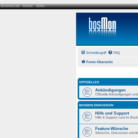
bosmon.de
·
forum
·
doku
Schnellzugriff
FAQ
Foren-Übersicht
OFFIZIELLES
Ankündigungen
Offizielle Ankündigungen un
BOSMON DISKUSSION
Hilfe und Support
Hilfe & Support rund im Bos
Feature-Wünsche
Wünsche, Diskussion und A