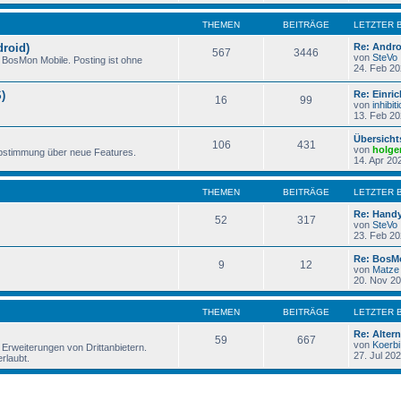
THEMEN
BEITRÄGE
LETZTER 
droid)
Re: Andro
567
3446
von
SteVo
BosMon Mobile. Posting ist ohne
24. Feb 20
)
Re: Einri
16
99
von
inhibit
13. Feb 20
Übersicht
106
431
von
holge
bstimmung über neue Features.
14. Apr 20
THEMEN
BEITRÄGE
LETZTER 
Re: Hand
52
317
von
SteVo
23. Feb 20
Re: BosMo
9
12
von
Matze
20. Nov 20
THEMEN
BEITRÄGE
LETZTER 
Re: Alter
59
667
von
Koerbi
Erweiterungen von Drittanbietern.
27. Jul 20
rlaubt.