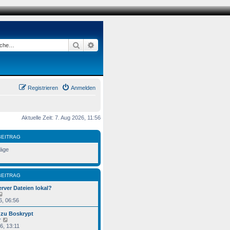
Suche
Erweiterte Suche
Registrieren
Anmelden
Aktuelle Zeit: 7. Aug 2026, 11:56
BEITRAG
räge
BEITRAG
rver Dateien lokal?
N
e
6, 06:56
u
e
 zu Boskrypt
s
N
r
t
e
6, 13:11