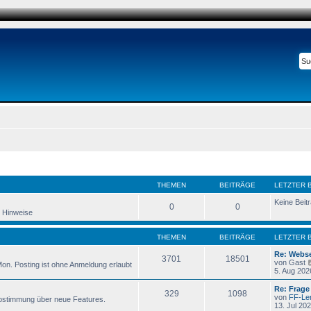
THEMEN
BEITRÄGE
LETZTER 
Keine Beit
0
0
d Hinweise
THEMEN
BEITRÄGE
LETZTER 
Re: Webse
3701
18501
von
Gast
Mon. Posting ist ohne Anmeldung erlaubt
5. Aug 202
Re: Frage
329
1098
von
FF-Le
bstimmung über neue Features.
13. Jul 202