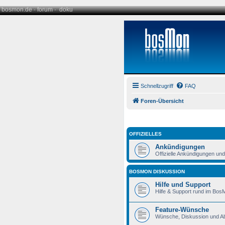
bosmon.de
·
forum
·
doku
Schnellzugriff
FAQ
Foren-Übersicht
OFFIZIELLES
Ankündigungen
Offizielle Ankündigungen un
BOSMON DISKUSSION
Hilfe und Support
Hilfe & Support rund im Bos
Feature-Wünsche
Wünsche, Diskussion und A