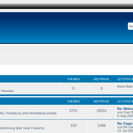
THEMEN
BEITRÄGE
LETZTER 
Keine Beit
0
0
d Hinweise
THEMEN
BEITRÄGE
LETZTER 
Re: Webse
3701
18501
von
Gast
Mon. Posting ist ohne Anmeldung erlaubt
5. Aug 202
Re: Frage
329
1098
von
FF-Le
bstimmung über neue Features.
13. Jul 202