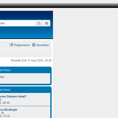
Suche
Erweiterte Suche
Registrieren
Anmelden
Aktuelle Zeit: 8. Aug 2026, 18:36
BEITRAG
räge
BEITRAG
rver Dateien lokal?
N
e
6, 06:56
u
e
 zu Boskrypt
s
N
r
t
e
6, 13:11