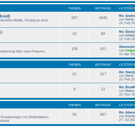
THEMEN
BEITRÄGE
LETZTER 
droid)
Re: Andro
567
3446
von
SteVo
BosMon Mobile. Posting ist ohne
24. Feb 20
)
Re: Einri
16
99
von
inhibit
13. Feb 20
Übersicht
106
431
von
holge
bstimmung über neue Features.
14. Apr 20
THEMEN
BEITRÄGE
LETZTER 
Re: Hand
52
317
von
SteVo
23. Feb 20
Re: BosMo
9
12
von
Matze
20. Nov 20
THEMEN
BEITRÄGE
LETZTER 
Re: Alter
59
667
von
Koerbi
Erweiterungen von Drittanbietern.
27. Jul 20
rlaubt.