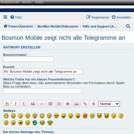
bosmon.de
·
forum
·
doku
FAQ
Registrieren
Anmelden
S
Foren-Übersicht
BosMon Mobile Diskussion
Hilfe und Support (Android)
u
Bosmon Mobile zeigt nicht alle Telegramme an
c
ANTWORT ERSTELLEN
h
Benutzername:
e
Betreff:
Welche Farbe hat ein blaues Feuerwehrauto?:
Diese Frage dient dazu, das automatisierte Versenden von Formularen durch Spam-
Bots zu verhindern.
Smileys
Die letzten Beiträge des Themas