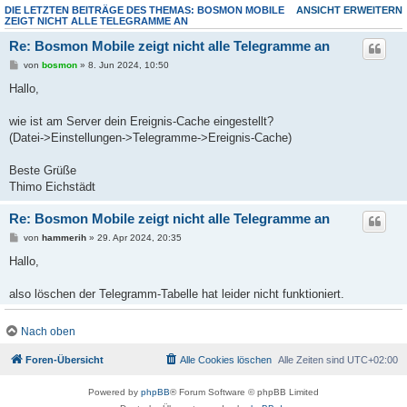
DIE LETZTEN BEITRÄGE DES THEMAS: BOSMON MOBILE
ANSICHT ERWEITERN
ZEIGT NICHT ALLE TELEGRAMME AN
Re: Bosmon Mobile zeigt nicht alle Telegramme an
von
bosmon
» 8. Jun 2024, 10:50
Hallo,
wie ist am Server dein Ereignis-Cache eingestellt?
(Datei->Einstellungen->Telegramme->Ereignis-Cache)
Beste Grüße
Thimo Eichstädt
Re: Bosmon Mobile zeigt nicht alle Telegramme an
von
hammerih
» 29. Apr 2024, 20:35
Hallo,
also löschen der Telegramm-Tabelle hat leider nicht funktioniert.
Verhalten wie bisher.
Nach oben
Was vielleicht noch interessant ist, wenn man die App über die
Foren-Übersicht
Alle Cookies löschen
Alle Zeiten sind
UTC+02:00
Einstellungen zwangsweise komplett beendet ist alles sichtbar aber beim
nächsten Aufruf der App nicht mehr.
Powered by
phpBB
® Forum Software © phpBB Limited