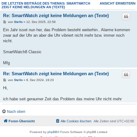
DIE LETZTEN BEITRÄGE DES THEMAS: SMARTWATCH
ANSICHT ERWEITERN
ZEIGT KEINE MELDUNGEN AN (TEXTE)
Re: SmartWatch zeigt keine Meldungen an (Texte)
von
SteVo
» 12. Dez 2025, 22:58
Ein Jahr isset nun her, das Problem besteht weiterhin.. Alarme kommen
zwar auf der Uhr an aber die Uhr vibriert nicht mehr bzw. immer noch
nicht.
SmartWatch8 Classic
Mfg
Re: SmartWatch zeigt keine Meldungen an (Texte)
von
SteVo
» 8. Dez 2024, 19:23
Hi,
ich habe seit geraumer Zeit das Problem das meine Uhr nicht mehr
Vibriert. Bei mir passiert gar nix mehr. Also der Alarm wird zwar auf der
Uhr angezeigt aber diese Vibriert nicht mehr wenn eine Alarm kommt.
Nach oben
Bei den anderen Benachrichtigungen klappt es ~Vibration~
Foren-Übersicht
Alle Cookies löschen
Alle Zeiten sind
UTC+02:00
Woran könnte das liegen?
Powered by
phpBB
® Forum Software © phpBB Limited