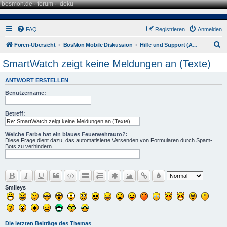
bosmon.de
·
forum
·
doku
FAQ
Registrieren
Anmelden
S
Foren-Übersicht
BosMon Mobile Diskussion
Hilfe und Support (Android)
u
SmartWatch zeigt keine Meldungen an (Texte)
c
ANTWORT ERSTELLEN
h
Benutzername:
e
Betreff:
Welche Farbe hat ein blaues Feuerwehrauto?:
Diese Frage dient dazu, das automatisierte Versenden von Formularen durch Spam-
Bots zu verhindern.
Smileys
Die letzten Beiträge des Themas