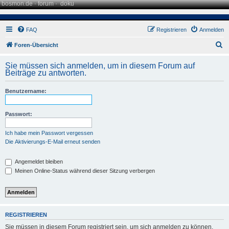
bosmon.de
·
forum
·
doku
FAQ
Registrieren
Anmelden
S
Foren-Übersicht
u
Sie müssen sich anmelden, um in diesem Forum auf
c
Beiträge zu antworten.
h
Benutzername:
e
Passwort:
Ich habe mein Passwort vergessen
Die Aktivierungs-E-Mail erneut senden
Angemeldet bleiben
Meinen Online-Status während dieser Sitzung verbergen
REGISTRIEREN
Sie müssen in diesem Forum registriert sein, um sich anmelden zu können.