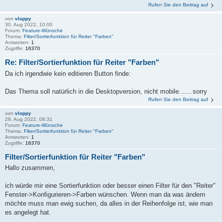
Rufen Sie den Beitrag auf
von
vloppy
30. Aug 2022, 10:00
Forum:
Feature-Wünsche
Thema:
Filter/Sortierfunktion für Reiter "Farben"
Antworten:
1
Zugriffe:
16370
Re: Filter/Sortierfunktion für Reiter "Farben"
Da ich irgendwie kein editieren Button finde:
Das Thema soll natürlich in die Desktopversion, nicht mobile.......sorry
Rufen Sie den Beitrag auf
von
vloppy
29. Aug 2022, 08:31
Forum:
Feature-Wünsche
Thema:
Filter/Sortierfunktion für Reiter "Farben"
Antworten:
1
Zugriffe:
16370
Filter/Sortierfunktion für Reiter "Farben"
Hallo zusammen,
ich würde mir eine Sortierfunktion oder besser einen Filter für den "Reiter"
Fenster->Konfigurieren->Farben wünschen. Wenn man da was ändern
möchte muss man ewig suchen, da alles in der Reihenfolge ist, wie man
es angelegt hat.