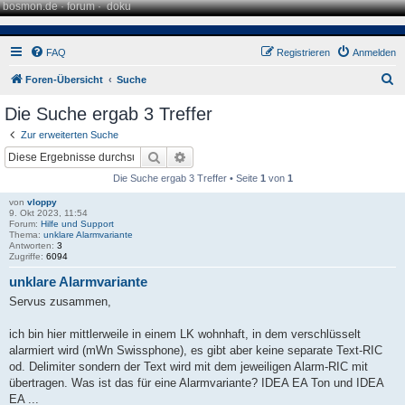
bosmon.de
·
forum
·
doku
FAQ
Registrieren
Anmelden
S
Foren-Übersicht
Suche
u
Die Suche ergab 3 Treffer
c
Zur erweiterten Suche
h
Suche
Erweiterte Suche
e
Die Suche ergab 3 Treffer • Seite
1
von
1
von
vloppy
9. Okt 2023, 11:54
Forum:
Hilfe und Support
Thema:
unklare Alarmvariante
Antworten:
3
Zugriffe:
6094
unklare Alarmvariante
Servus zusammen,
ich bin hier mittlerweile in einem LK wohnhaft, in dem verschlüsselt
alarmiert wird (mWn Swissphone), es gibt aber keine separate Text-RIC
od. Delimiter sondern der Text wird mit dem jeweiligen Alarm-RIC mit
übertragen. Was ist das für eine Alarmvariante? IDEA EA Ton und IDEA
EA ...