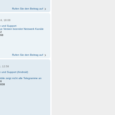
Rufen Sie den Beitrag auf
24, 18:08
fe und Support
ue Version beendet Netzwerk Kanäle
:
2
668
Rufen Sie den Beitrag auf
4, 12:58
fe und Support (Android)
ile zeigt nicht alle Telegramme an
:
6
3838