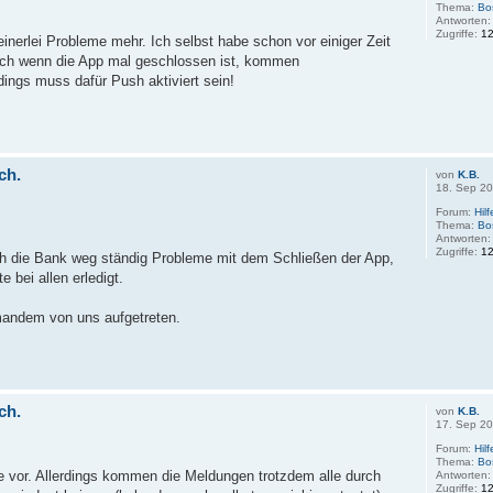
Thema:
Bo
Antworten
Zugriffe:
1
keinerlei Probleme mehr. Ich selbst habe schon vor einiger Zeit
uch wenn die App mal geschlossen ist, kommen
dings muss dafür Push aktiviert sein!
ch.
von
K.B.
18. Sep 20
Forum:
Hil
Thema:
Bo
Antworten
Zugriffe:
1
rch die Bank weg ständig Probleme mit dem Schließen der App,
 bei allen erledigt.
emandem von uns aufgetreten.
ch.
von
K.B.
17. Sep 20
Forum:
Hil
Thema:
Bo
wie vor. Allerdings kommen die Meldungen trotzdem alle durch
Antworten
Zugriffe:
1