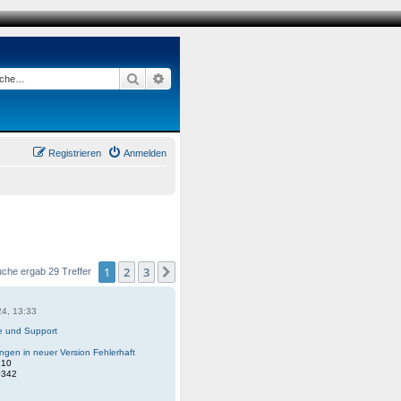
Suche
Erweiterte Suche
Registrieren
Anmelden
1
2
3
Nächste
uche ergab 29 Treffer
24, 13:33
fe und Support
gen in neuer Version Fehlerhaft
:
10
0342