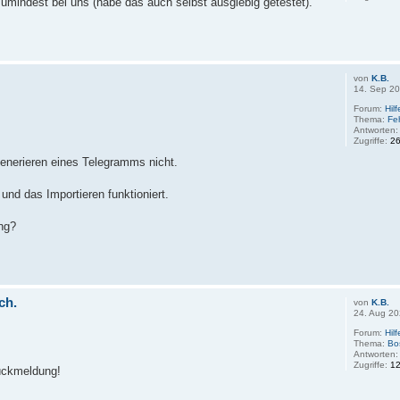
mindest bei uns (habe das auch selbst ausgiebig getestet).
von
K.B.
14. Sep 20
Forum:
Hil
Thema:
Fe
Antworten
Zugriffe:
2
 Generieren eines Telegramms nicht.
und das Importieren funktioniert.
ng?
ch.
von
K.B.
24. Aug 20
Forum:
Hil
Thema:
Bo
Antworten
Zugriffe:
1
Rückmeldung!