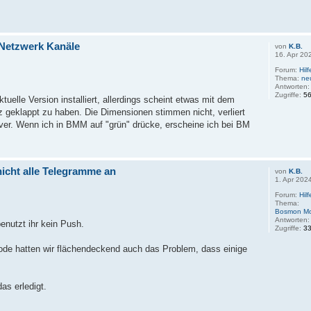
 Netzwerk Kanäle
von
K.B.
16. Apr 20
Forum:
Hil
Thema:
ne
Antworten
Zugriffe:
5
tuelle Version installiert, allerdings scheint etwas mit dem
 geklappt zu haben. Die Dimensionen stimmen nicht, verliert
ver. Wenn ich in BMM auf "grün" drücke, erscheine ich bei BM
icht alle Telegramme an
von
K.B.
1. Apr 202
Forum:
Hil
Thema:
Bosmon Mob
Antworten
enutzt ihr kein Push.
Zugriffe:
3
ode hatten wir flächendeckend auch das Problem, dass einige
as erledigt.