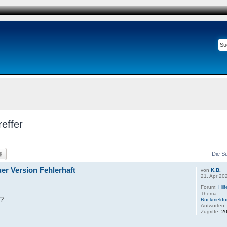
effer
he
Erweiterte Suche
Die S
er Version Fehlerhaft
von
K.B.
21. Apr 20
Forum:
Hil
Thema:
e?
Rückmeldun
Antworten
Zugriffe:
2