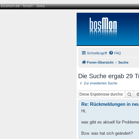
bosmon.de
·
forum
·
doku
Schnellzugriff
FAQ
Foren-Übersicht
Suche
Die Suche ergab 29 Tr
Zur erweiterten Suche
Suc
Re: Rückmeldungen in neu
Hi,
was gibt es aktuell für Problem
Bzw. was hat sich geändert?