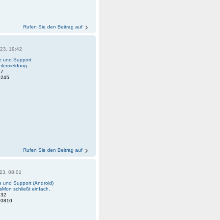
Rufen Sie den Beitrag auf
23, 19:42
fe und Support
hlermeldung
:
7
6245
Rufen Sie den Beitrag auf
23, 08:01
fe und Support (Android)
sMon schließt einfach.
:
32
20810