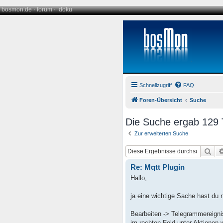
bosmon.de
·
forum
·
doku
Schnellzugriff
FAQ
Foren-Übersicht
Suche
Die Suche ergab 129 T
Zur erweiterten Suche
Suc
Re: Mqtt Plugin
Hallo,
ja eine wichtige Sache hast du n
Bearbeiten -> Telegrammereigni
im rechten Feld unter Aktionen 