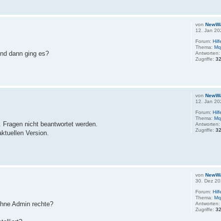
von
NewW
12. Jan 20
Forum:
Hil
Thema:
Mq
 und dann ging es?
Antworten
Zugriffe:
3
von
NewW
12. Jan 20
Forum:
Hil
Thema:
Mq
w. Fragen nicht beantwortet werden.
Antworten
Zugriffe:
3
aktuellen Version.
von
NewW
30. Dez 20
Forum:
Hil
Thema:
Mq
ohne Admin rechte?
Antworten
Zugriffe:
3