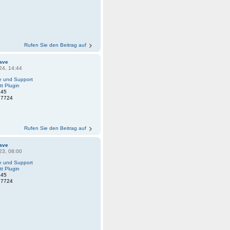
Rufen Sie den Beitrag auf
ave
24, 14:44
fe und Support
tt Plugin
:
45
27724
Rufen Sie den Beitrag auf
ave
23, 08:00
fe und Support
tt Plugin
:
45
27724