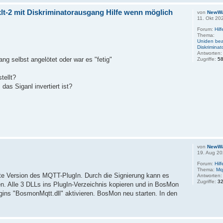
lt-2 mit Diskriminatorausgang Hilfe wenn möglich
von
NewW
11. Okt 20
Forum:
Hil
Thema:
Uniden bea
Diskrimina
Antworten
ng selbst angelötet oder war es "fetig"
Zugriffe:
5
tellt?
 das Siganl invertiert ist?
von
NewW
19. Aug 20
Forum:
Hil
Thema:
Mq
ste Version des MQTT-PlugIn. Durch die Signierung kann es
Antworten
Zugriffe:
3
n. Alle 3 DLLs ins PlugIn-Verzeichnis kopieren und in BosMon
gins "BosmonMqtt.dll" aktivieren. BosMon neu starten. In den