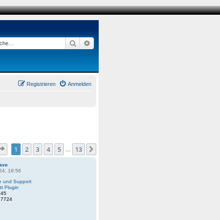
Suche
Erweiterte Suche
Registrieren
Anmelden
Seite
1
von
13
1
2
3
4
5
13
Nächste
…
ave
24, 18:56
fe und Support
tt Plugin
:
45
27724