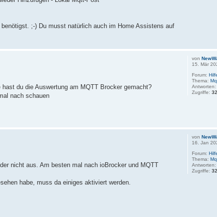
benötigst. ;-) Du musst natürlich auch im Home Assistens auf
von
NewW
15. Mär 20
Forum:
Hil
Thema:
Mq
Wie hast du die Auswertung am MQTT Brocker gemacht?
Antworten
Zugriffe:
3
mal nach schauen
von
NewW
16. Jan 20
Forum:
Hil
Thema:
Mq
eider nicht aus. Am besten mal nach ioBrocker und MQTT
Antworten
Zugriffe:
3
esehen habe, muss da einiges aktiviert werden.