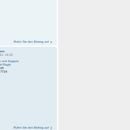
Rufen Sie den Beitrag auf
ave
22, 19:23
fe und Support
tt Plugin
:
45
27724
Rufen Sie den Beitrag auf