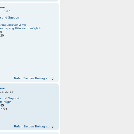
ave
22, 13:52
fe und Support
rcat ubc69xlt-2 mit
torausgang Hilfe wenn möglich
:
5
820
Rufen Sie den Beitrag auf
ave
22, 22:14
fe und Support
tt Plugin
:
45
27724
Rufen Sie den Beitrag auf