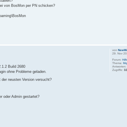
alliert?
atei von BosMon per PN schicken?
oaming\BosMon
von
NewW
29. Nov 20
Forum:
Hil
Thema:
Mq
2.1.2 Build 2680
Antworten
Zugriffe:
3
lugin ohne Probleme geladen.
 der neusten Version versucht?
r oder Admin gestartet?