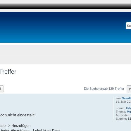
reffer
he
Erweiterte Suche
Die Suche ergab 129 Treffer
von
NewW
15. Mär 20
Forum:
Hil
Thema:
Mq
och nicht eingestellt:
Antworten
Zugriffe:
3
sse -> Hinzufügen
wieder Hinzufügen - Lokal Mqtt-Post