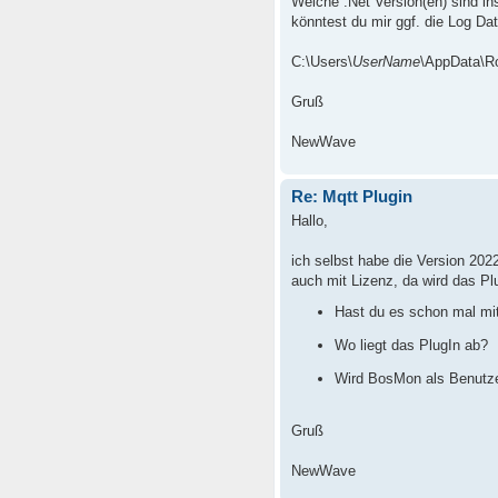
Welche .Net Version(en) sind inst
könntest du mir ggf. die Log D
C:\Users\
UserName
\AppData\R
Gruß
NewWave
Re: Mqtt Plugin
Hallo,
ich selbst habe die Version 202
auch mit Lizenz, da wird das P
Hast du es schon mal mit
Wo liegt das PlugIn ab?
Wird BosMon als Benutze
Gruß
NewWave