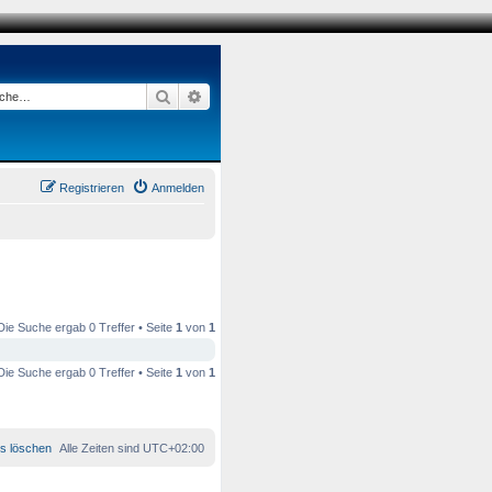
Suche
Erweiterte Suche
Registrieren
Anmelden
Die Suche ergab 0 Treffer • Seite
1
von
1
Die Suche ergab 0 Treffer • Seite
1
von
1
es löschen
Alle Zeiten sind
UTC+02:00