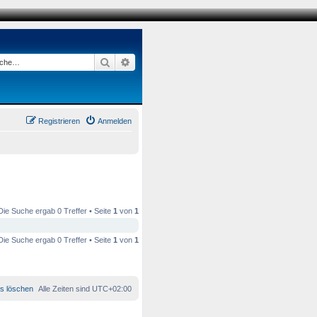
Suche
Erweiterte Suche
Registrieren
Anmelden
Die Suche ergab 0 Treffer • Seite
1
von
1
Die Suche ergab 0 Treffer • Seite
1
von
1
es löschen
Alle Zeiten sind
UTC+02:00