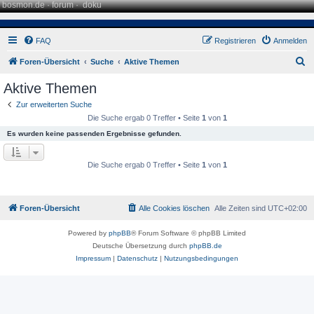
bosmon.de
·
forum
·
doku
FAQ
Registrieren
Anmelden
S
Foren-Übersicht
Suche
Aktive Themen
u
Aktive Themen
c
Zur erweiterten Suche
h
Die Suche ergab 0 Treffer • Seite
1
von
1
e
Es wurden keine passenden Ergebnisse gefunden.
Die Suche ergab 0 Treffer • Seite
1
von
1
Foren-Übersicht
Alle Cookies löschen
Alle Zeiten sind
UTC+02:00
Powered by
phpBB
® Forum Software © phpBB Limited
Deutsche Übersetzung durch
phpBB.de
Impressum
|
Datenschutz
|
Nutzungsbedingungen