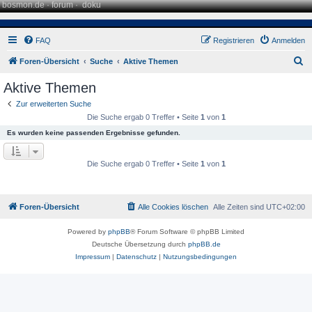
bosmon.de
·
forum
·
doku
FAQ
Registrieren
Anmelden
S
Foren-Übersicht
Suche
Aktive Themen
u
Aktive Themen
c
Zur erweiterten Suche
h
Die Suche ergab 0 Treffer • Seite
1
von
1
e
Es wurden keine passenden Ergebnisse gefunden.
Die Suche ergab 0 Treffer • Seite
1
von
1
Foren-Übersicht
Alle Cookies löschen
Alle Zeiten sind
UTC+02:00
Powered by
phpBB
® Forum Software © phpBB Limited
Deutsche Übersetzung durch
phpBB.de
Impressum
|
Datenschutz
|
Nutzungsbedingungen