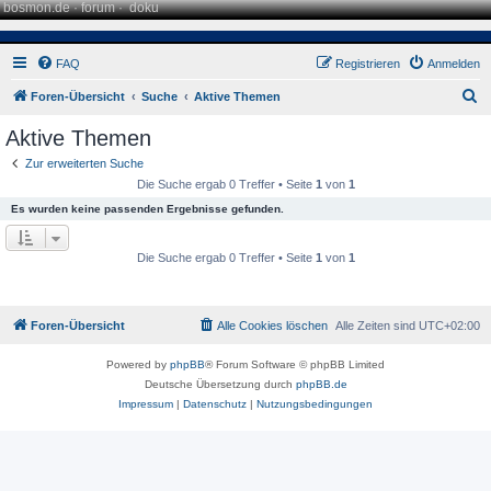
bosmon.de
·
forum
·
doku
FAQ
Registrieren
Anmelden
S
Foren-Übersicht
Suche
Aktive Themen
u
Aktive Themen
c
Zur erweiterten Suche
h
Die Suche ergab 0 Treffer • Seite
1
von
1
e
Es wurden keine passenden Ergebnisse gefunden.
Die Suche ergab 0 Treffer • Seite
1
von
1
Foren-Übersicht
Alle Cookies löschen
Alle Zeiten sind
UTC+02:00
Powered by
phpBB
® Forum Software © phpBB Limited
Deutsche Übersetzung durch
phpBB.de
Impressum
|
Datenschutz
|
Nutzungsbedingungen