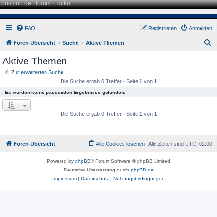
bosmon.de
·
forum
·
doku
FAQ
Registrieren
Anmelden
S
Foren-Übersicht
Suche
Aktive Themen
u
Aktive Themen
c
Zur erweiterten Suche
h
Die Suche ergab 0 Treffer • Seite
1
von
1
e
Es wurden keine passenden Ergebnisse gefunden.
Die Suche ergab 0 Treffer • Seite
1
von
1
Foren-Übersicht
Alle Cookies löschen
Alle Zeiten sind
UTC+02:00
Powered by
phpBB
® Forum Software © phpBB Limited
Deutsche Übersetzung durch
phpBB.de
Impressum
|
Datenschutz
|
Nutzungsbedingungen