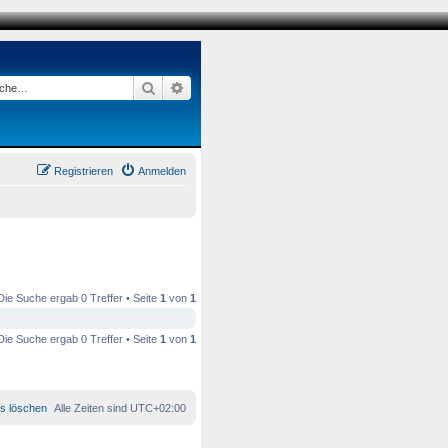
Suche
Erweiterte Suche
Registrieren
Anmelden
Die Suche ergab 0 Treffer • Seite
1
von
1
Die Suche ergab 0 Treffer • Seite
1
von
1
es löschen
Alle Zeiten sind
UTC+02:00