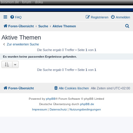
bosmon.de
·
forum
·
doku
FAQ
Registrieren
Anmelden
S
Foren-Übersicht
Suche
Aktive Themen
u
Aktive Themen
c
Zur erweiterten Suche
h
Die Suche ergab 0 Treffer • Seite
1
von
1
e
Es wurden keine passenden Ergebnisse gefunden.
Die Suche ergab 0 Treffer • Seite
1
von
1
Foren-Übersicht
Alle Cookies löschen
Alle Zeiten sind
UTC+02:00
Powered by
phpBB
® Forum Software © phpBB Limited
Deutsche Übersetzung durch
phpBB.de
Impressum
|
Datenschutz
|
Nutzungsbedingungen