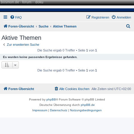
bosmon.de
·
forum
·
doku
FAQ
Registrieren
Anmelden
S
Foren-Übersicht
Suche
Aktive Themen
u
Aktive Themen
c
Zur erweiterten Suche
h
Die Suche ergab 0 Treffer • Seite
1
von
1
e
Es wurden keine passenden Ergebnisse gefunden.
Die Suche ergab 0 Treffer • Seite
1
von
1
Foren-Übersicht
Alle Cookies löschen
Alle Zeiten sind
UTC+02:00
Powered by
phpBB
® Forum Software © phpBB Limited
Deutsche Übersetzung durch
phpBB.de
Impressum
|
Datenschutz
|
Nutzungsbedingungen