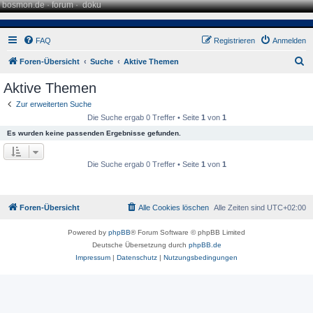
bosmon.de
·
forum
·
doku
FAQ
Registrieren
Anmelden
S
Foren-Übersicht
Suche
Aktive Themen
u
Aktive Themen
c
Zur erweiterten Suche
h
Die Suche ergab 0 Treffer • Seite
1
von
1
e
Es wurden keine passenden Ergebnisse gefunden.
Die Suche ergab 0 Treffer • Seite
1
von
1
Foren-Übersicht
Alle Cookies löschen
Alle Zeiten sind
UTC+02:00
Powered by
phpBB
® Forum Software © phpBB Limited
Deutsche Übersetzung durch
phpBB.de
Impressum
|
Datenschutz
|
Nutzungsbedingungen