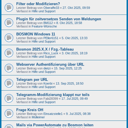
Filter oder Modifizieren?
Letzter Beitrag von
Oberaffe33
«
27. Okt 2025, 09:59
Verfasst in
Hilfe und Support
Plugin für zeitversetzes Senden von Meldungen
Letzter Beitrag von
BM112
«
8. Okt 2025, 18:58
Verfasst in
Feature-Wünsche
BOSMON Windows 11
Letzter Beitrag von
PEller6151
«
5. Okt 2025, 13:33
Verfasst in
Hilfe und Support
Bosmon 2025.X.X / Fzg.-Tableau
Letzter Beitrag von
Rico_Luck
«
3. Okt 2025, 18:19
Verfasst in
Hilfe und Support
Webserver Authentifizierung über URL
Letzter Beitrag von
dietzi
«
15. Sep 2025, 12:25
Verfasst in
Hilfe und Support
Telegram per URL
Letzter Beitrag von
Koerbi
«
13. Sep 2025, 18:50
Verfasst in
Hilfe und Support
Telegramm-Modifizierung klappt nur teils
Letzter Beitrag von
Fabi28399
«
17. Jul 2025, 09:49
Verfasst in
Hilfe und Support
Frage Kreis OH
Letzter Beitrag von
Einsatzstelle1
«
9. Jul 2025, 08:38
Verfasst in
Mülleimer
Mails via PowerAutomate zu Bosmon leiten