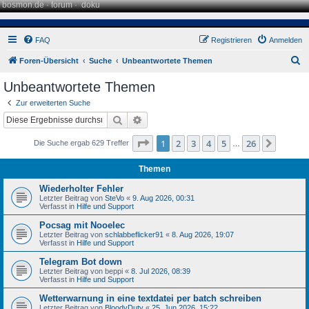
bosmon.de
·
forum
·
doku
FAQ
Registrieren
Anmelden
S
Foren-Übersicht
Suche
Unbeantwortete Themen
u
Unbeantwortete Themen
c
Zur erweiterten Suche
h
Suche
Erweiterte Suche
e
Seite
1
von
26
1
2
3
4
5
26
Nächst
Die Suche ergab 629 Treffer
…
Themen
Wiederholter Fehler
Letzter Beitrag von
SteVo
«
9. Aug 2026, 00:31
Verfasst in
Hilfe und Support
Pocsag mit Nooelec
Letzter Beitrag von
schlabbeflicker91
«
8. Aug 2026, 19:07
Verfasst in
Hilfe und Support
Telegram Bot down
Letzter Beitrag von
beppi
«
8. Jul 2026, 08:39
Verfasst in
Hilfe und Support
Wetterwarnung in eine textdatei per batch schreiben
Letzter Beitrag von
BloodyDuty
«
25. Jun 2026, 15:22