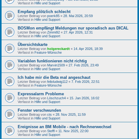
Verfasst in
Hilfe und Support
Empfang plötzlich schlecht
Letzter Beitrag von
poerk85
«
28. Mai 2026, 20:59
Verfasst in
Hilfe und Support
BOSMon empfängt Meldungen nur sporadisch aus DICAL
Letzter Beitrag von
Zimmi92
«
27. Apr 2026, 12:31
Verfasst in
Hilfe und Support
Übersichtskarte
Letzter Beitrag von
holgereckardt
«
14. Apr 2026, 18:39
Verfasst in
Feature-Wünsche
Variablen funktionieren nicht richtig
Letzter Beitrag von
Marvin1509
«
27. Feb 2026, 23:49
Verfasst in
Hilfe und Support
Ich habe mir die Beta mal angeschaut
Letzter Beitrag von
felixludwig112
«
7. Feb 2026, 22:51
Verfasst in
Feature-Wünsche
Expressalarm Probleme
Letzter Beitrag von
Löschzuch4
«
15. Jan 2026, 16:02
Verfasst in
Hilfe und Support
Fenster verschwunden
Letzter Beitrag von
cts
«
28. Nov 2025, 11:59
Verfasst in
Hilfe und Support
Ereignisse an BM Mobile - nach Rechnerwechsel
Letzter Beitrag von
Steffl
«
11. Nov 2025, 22:00
Verfasst in
Hilfe und Support