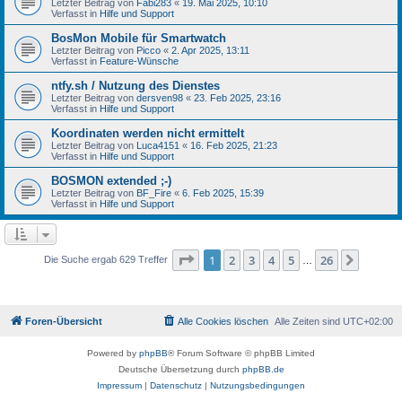
Letzter Beitrag von
Fabi283
«
19. Mai 2025, 10:10
Verfasst in
Hilfe und Support
BosMon Mobile für Smartwatch
Letzter Beitrag von
Picco
«
2. Apr 2025, 13:11
Verfasst in
Feature-Wünsche
ntfy.sh / Nutzung des Dienstes
Letzter Beitrag von
dersven98
«
23. Feb 2025, 23:16
Verfasst in
Hilfe und Support
Koordinaten werden nicht ermittelt
Letzter Beitrag von
Luca4151
«
16. Feb 2025, 21:23
Verfasst in
Hilfe und Support
BOSMON extended ;-)
Letzter Beitrag von
BF_Fire
«
6. Feb 2025, 15:39
Verfasst in
Hilfe und Support
Seite
1
von
26
1
2
3
4
5
26
Nächst
Die Suche ergab 629 Treffer
…
Foren-Übersicht
Alle Cookies löschen
Alle Zeiten sind
UTC+02:00
Powered by
phpBB
® Forum Software © phpBB Limited
Deutsche Übersetzung durch
phpBB.de
Impressum
|
Datenschutz
|
Nutzungsbedingungen