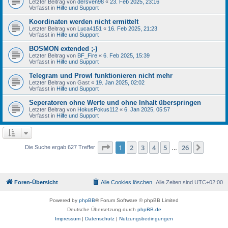
Letzter Beitrag von
dersven98
«
23. Feb 2025, 23:16
Verfasst in
Hilfe und Support
Koordinaten werden nicht ermittelt
Letzter Beitrag von
Luca4151
«
16. Feb 2025, 21:23
Verfasst in
Hilfe und Support
BOSMON extended ;-)
Letzter Beitrag von
BF_Fire
«
6. Feb 2025, 15:39
Verfasst in
Hilfe und Support
Telegram und Prowl funktionieren nicht mehr
Letzter Beitrag von
Gast
«
19. Jan 2025, 02:02
Verfasst in
Hilfe und Support
Seperatoren ohne Werte und ohne Inhalt überspringen
Letzter Beitrag von
HokusPokus112
«
6. Jan 2025, 05:57
Verfasst in
Hilfe und Support
Seite
1
von
26
1
2
3
4
5
26
Nächst
Die Suche ergab 627 Treffer
…
Foren-Übersicht
Alle Cookies löschen
Alle Zeiten sind
UTC+02:00
Powered by
phpBB
® Forum Software © phpBB Limited
Deutsche Übersetzung durch
phpBB.de
Impressum
|
Datenschutz
|
Nutzungsbedingungen