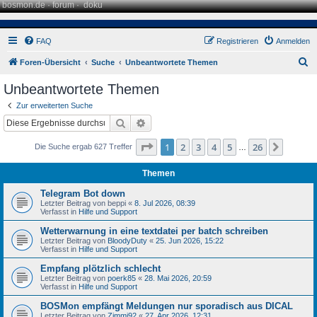
bosmon.de
·
forum
·
doku
FAQ
Registrieren
Anmelden
S
Foren-Übersicht
Suche
Unbeantwortete Themen
u
Unbeantwortete Themen
c
Zur erweiterten Suche
h
Suche
Erweiterte Suche
e
Seite
1
von
26
1
2
3
4
5
26
Nächst
Die Suche ergab 627 Treffer
…
Themen
Telegram Bot down
Letzter Beitrag von
beppi
«
8. Jul 2026, 08:39
Verfasst in
Hilfe und Support
Wetterwarnung in eine textdatei per batch schreiben
Letzter Beitrag von
BloodyDuty
«
25. Jun 2026, 15:22
Verfasst in
Hilfe und Support
Empfang plötzlich schlecht
Letzter Beitrag von
poerk85
«
28. Mai 2026, 20:59
Verfasst in
Hilfe und Support
BOSMon empfängt Meldungen nur sporadisch aus DICAL
Letzter Beitrag von
Zimmi92
«
27. Apr 2026, 12:31