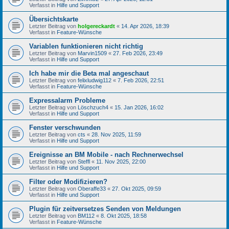
Verfasst in
Hilfe und Support
Übersichtskarte
Letzter Beitrag von
holgereckardt
«
14. Apr 2026, 18:39
Verfasst in
Feature-Wünsche
Variablen funktionieren nicht richtig
Letzter Beitrag von
Marvin1509
«
27. Feb 2026, 23:49
Verfasst in
Hilfe und Support
Ich habe mir die Beta mal angeschaut
Letzter Beitrag von
felixludwig112
«
7. Feb 2026, 22:51
Verfasst in
Feature-Wünsche
Expressalarm Probleme
Letzter Beitrag von
Löschzuch4
«
15. Jan 2026, 16:02
Verfasst in
Hilfe und Support
Fenster verschwunden
Letzter Beitrag von
cts
«
28. Nov 2025, 11:59
Verfasst in
Hilfe und Support
Ereignisse an BM Mobile - nach Rechnerwechsel
Letzter Beitrag von
Steffl
«
11. Nov 2025, 22:00
Verfasst in
Hilfe und Support
Filter oder Modifizieren?
Letzter Beitrag von
Oberaffe33
«
27. Okt 2025, 09:59
Verfasst in
Hilfe und Support
Plugin für zeitversetzes Senden von Meldungen
Letzter Beitrag von
BM112
«
8. Okt 2025, 18:58
Verfasst in
Feature-Wünsche