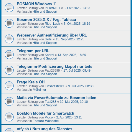
BOSMON Windows 11
Letzter Beitrag von
PEller6151
«
5. Okt 2025, 13:33
Verfasst in
Hilfe und Support
Bosmon 2025.X.X / Fzg.-Tableau
Letzter Beitrag von
Rico_Luck
«
3. Okt 2025, 18:19
Verfasst in
Hilfe und Support
Webserver Authentifizierung über URL
Letzter Beitrag von
dietzi
«
15. Sep 2025, 12:25
Verfasst in
Hilfe und Support
Telegram per URL
Letzter Beitrag von
Koerbi
«
13. Sep 2025, 18:50
Verfasst in
Hilfe und Support
Telegramm-Modifizierung klappt nur teils
Letzter Beitrag von
Fabi28399
«
17. Jul 2025, 09:49
Verfasst in
Hilfe und Support
Frage Kreis OH
Letzter Beitrag von
Einsatzstelle1
«
9. Jul 2025, 08:38
Verfasst in
Mülleimer
Mails via PowerAutomate zu Bosmon leiten
Letzter Beitrag von
Fabi283
«
19. Mai 2025, 10:10
Verfasst in
Hilfe und Support
BosMon Mobile für Smartwatch
Letzter Beitrag von
Picco
«
2. Apr 2025, 13:11
Verfasst in
Feature-Wünsche
ntfy.sh / Nutzung des Dienstes