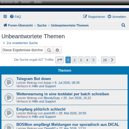
bosmon.de
·
forum
·
doku
FAQ
Registrieren
Anmelden
S
Foren-Übersicht
Suche
Unbeantwortete Themen
u
Unbeantwortete Themen
c
Zur erweiterten Suche
h
Suche
Erweiterte Suche
e
Seite
1
von
26
1
2
3
4
5
26
Nächst
Die Suche ergab 627 Treffer
…
Themen
Telegram Bot down
Letzter Beitrag von
beppi
«
8. Jul 2026, 08:39
Verfasst in
Hilfe und Support
Wetterwarnung in eine textdatei per batch schreiben
Letzter Beitrag von
BloodyDuty
«
25. Jun 2026, 15:22
Verfasst in
Hilfe und Support
Empfang plötzlich schlecht
Letzter Beitrag von
poerk85
«
28. Mai 2026, 20:59
Verfasst in
Hilfe und Support
BOSMon empfängt Meldungen nur sporadisch aus DICAL
Letzter Beitrag von
Zimmi92
«
27. Apr 2026, 12:31