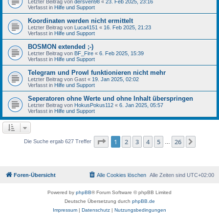
Letzter Beitrag von
dersven98
«
23. Feb 2025, 23:16
Verfasst in
Hilfe und Support
Koordinaten werden nicht ermittelt
Letzter Beitrag von
Luca4151
«
16. Feb 2025, 21:23
Verfasst in
Hilfe und Support
BOSMON extended ;-)
Letzter Beitrag von
BF_Fire
«
6. Feb 2025, 15:39
Verfasst in
Hilfe und Support
Telegram und Prowl funktionieren nicht mehr
Letzter Beitrag von
Gast
«
19. Jan 2025, 02:02
Verfasst in
Hilfe und Support
Seperatoren ohne Werte und ohne Inhalt überspringen
Letzter Beitrag von
HokusPokus112
«
6. Jan 2025, 05:57
Verfasst in
Hilfe und Support
Seite
1
von
26
1
2
3
4
5
26
Nächst
Die Suche ergab 627 Treffer
…
Foren-Übersicht
Alle Cookies löschen
Alle Zeiten sind
UTC+02:00
Powered by
phpBB
® Forum Software © phpBB Limited
Deutsche Übersetzung durch
phpBB.de
Impressum
|
Datenschutz
|
Nutzungsbedingungen