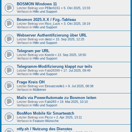
BOSMON Windows 11
Letzter Beitrag von
PEller6151
«
5. Okt 2025, 13:33
Verfasst in
Hilfe und Support
Bosmon 2025.X.X / Fzg.-Tableau
Letzter Beitrag von
Rico_Luck
«
3. Okt 2025, 18:19
Verfasst in
Hilfe und Support
Webserver Authentifizierung über URL
Letzter Beitrag von
dietzi
«
15. Sep 2025, 12:25
Verfasst in
Hilfe und Support
Telegram per URL
Letzter Beitrag von
Koerbi
«
13. Sep 2025, 18:50
Verfasst in
Hilfe und Support
Telegramm-Modifizierung klappt nur teils
Letzter Beitrag von
Fabi28399
«
17. Jul 2025, 09:49
Verfasst in
Hilfe und Support
Frage Kreis OH
Letzter Beitrag von
Einsatzstelle1
«
9. Jul 2025, 08:38
Verfasst in
Mülleimer
Mails via PowerAutomate zu Bosmon leiten
Letzter Beitrag von
Fabi283
«
19. Mai 2025, 10:10
Verfasst in
Hilfe und Support
BosMon Mobile für Smartwatch
Letzter Beitrag von
Picco
«
2. Apr 2025, 13:11
Verfasst in
Feature-Wünsche
ntfy.sh / Nutzung des Dienstes