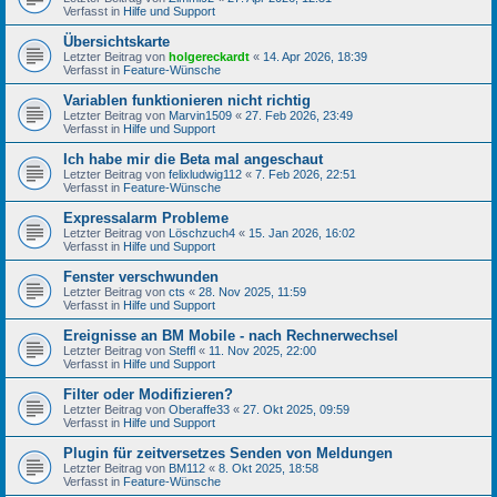
Verfasst in
Hilfe und Support
Übersichtskarte
Letzter Beitrag von
holgereckardt
«
14. Apr 2026, 18:39
Verfasst in
Feature-Wünsche
Variablen funktionieren nicht richtig
Letzter Beitrag von
Marvin1509
«
27. Feb 2026, 23:49
Verfasst in
Hilfe und Support
Ich habe mir die Beta mal angeschaut
Letzter Beitrag von
felixludwig112
«
7. Feb 2026, 22:51
Verfasst in
Feature-Wünsche
Expressalarm Probleme
Letzter Beitrag von
Löschzuch4
«
15. Jan 2026, 16:02
Verfasst in
Hilfe und Support
Fenster verschwunden
Letzter Beitrag von
cts
«
28. Nov 2025, 11:59
Verfasst in
Hilfe und Support
Ereignisse an BM Mobile - nach Rechnerwechsel
Letzter Beitrag von
Steffl
«
11. Nov 2025, 22:00
Verfasst in
Hilfe und Support
Filter oder Modifizieren?
Letzter Beitrag von
Oberaffe33
«
27. Okt 2025, 09:59
Verfasst in
Hilfe und Support
Plugin für zeitversetzes Senden von Meldungen
Letzter Beitrag von
BM112
«
8. Okt 2025, 18:58
Verfasst in
Feature-Wünsche