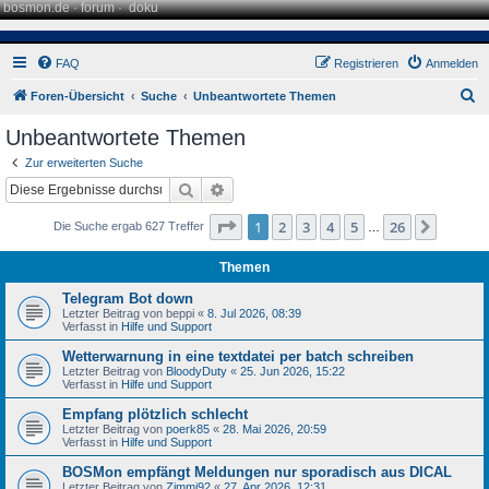
bosmon.de
·
forum
·
doku
FAQ
Registrieren
Anmelden
S
Foren-Übersicht
Suche
Unbeantwortete Themen
u
Unbeantwortete Themen
c
Zur erweiterten Suche
h
Suche
Erweiterte Suche
e
Seite
1
von
26
1
2
3
4
5
26
Nächst
Die Suche ergab 627 Treffer
…
Themen
Telegram Bot down
Letzter Beitrag von
beppi
«
8. Jul 2026, 08:39
Verfasst in
Hilfe und Support
Wetterwarnung in eine textdatei per batch schreiben
Letzter Beitrag von
BloodyDuty
«
25. Jun 2026, 15:22
Verfasst in
Hilfe und Support
Empfang plötzlich schlecht
Letzter Beitrag von
poerk85
«
28. Mai 2026, 20:59
Verfasst in
Hilfe und Support
BOSMon empfängt Meldungen nur sporadisch aus DICAL
Letzter Beitrag von
Zimmi92
«
27. Apr 2026, 12:31