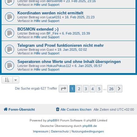
Letzter Beitrag von
dersven98
«
23. Feb 2025, 23:16
Verfasst in
Hilfe und Support
Koordinaten werden nicht ermittelt
Letzter Beitrag von
Luca4151
«
16. Feb 2025, 21:23
Verfasst in
Hilfe und Support
BOSMON extended ;-)
Letzter Beitrag von
BF_Fire
«
6. Feb 2025, 15:39
Verfasst in
Hilfe und Support
Telegram und Prowl funktionieren nicht mehr
Letzter Beitrag von
Gast
«
19. Jan 2025, 02:02
Verfasst in
Hilfe und Support
Seperatoren ohne Werte und ohne Inhalt überspringen
Letzter Beitrag von
HokusPokus112
«
6. Jan 2025, 05:57
Verfasst in
Hilfe und Support
Seite
1
von
26
1
2
3
4
5
26
Nächst
Die Suche ergab 627 Treffer
…
Foren-Übersicht
Alle Cookies löschen
Alle Zeiten sind
UTC+02:00
Powered by
phpBB
® Forum Software © phpBB Limited
Deutsche Übersetzung durch
phpBB.de
Impressum
|
Datenschutz
|
Nutzungsbedingungen