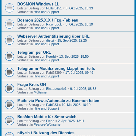
BOSMON Windows 11
Letzter Beitrag von
PEller6151
«
5. Okt 2025, 13:33
Verfasst in
Hilfe und Support
Bosmon 2025.X.X / Fzg.-Tableau
Letzter Beitrag von
Rico_Luck
«
3. Okt 2025, 18:19
Verfasst in
Hilfe und Support
Webserver Authentifizierung über URL
Letzter Beitrag von
dietzi
«
15. Sep 2025, 12:25
Verfasst in
Hilfe und Support
Telegram per URL
Letzter Beitrag von
Koerbi
«
13. Sep 2025, 18:50
Verfasst in
Hilfe und Support
Telegramm-Modifizierung klappt nur teils
Letzter Beitrag von
Fabi28399
«
17. Jul 2025, 09:49
Verfasst in
Hilfe und Support
Frage Kreis OH
Letzter Beitrag von
Einsatzstelle1
«
9. Jul 2025, 08:38
Verfasst in
Mülleimer
Mails via PowerAutomate zu Bosmon leiten
Letzter Beitrag von
Fabi283
«
19. Mai 2025, 10:10
Verfasst in
Hilfe und Support
BosMon Mobile für Smartwatch
Letzter Beitrag von
Picco
«
2. Apr 2025, 13:11
Verfasst in
Feature-Wünsche
ntfy.sh / Nutzung des Dienstes