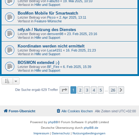
Letzter Beitrag von
Fabi283
«
19. Mai 2025, 10:10
Verfasst in
Hilfe und Support
BosMon Mobile für Smartwatch
Letzter Beitrag von
Picco
«
2. Apr 2025, 13:11
Verfasst in
Feature-Wünsche
ntfy.sh / Nutzung des Dienstes
Letzter Beitrag von
dersven98
«
23. Feb 2025, 23:16
Verfasst in
Hilfe und Support
Koordinaten werden nicht ermittelt
Letzter Beitrag von
Luca4151
«
16. Feb 2025, 21:23
Verfasst in
Hilfe und Support
BOSMON extended ;-)
Letzter Beitrag von
BF_Fire
«
6. Feb 2025, 15:39
Verfasst in
Hilfe und Support
Seite
1
von
26
1
2
3
4
5
26
Nächst
Die Suche ergab 629 Treffer
…
Foren-Übersicht
Alle Cookies löschen
Alle Zeiten sind
UTC+02:00
Powered by
phpBB
® Forum Software © phpBB Limited
Deutsche Übersetzung durch
phpBB.de
Impressum
|
Datenschutz
|
Nutzungsbedingungen