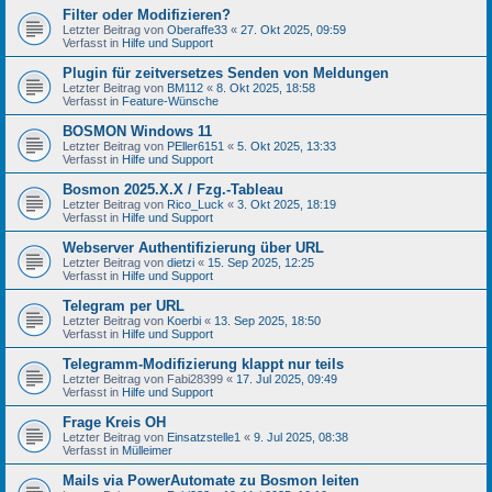
Filter oder Modifizieren?
Letzter Beitrag von
Oberaffe33
«
27. Okt 2025, 09:59
Verfasst in
Hilfe und Support
Plugin für zeitversetzes Senden von Meldungen
Letzter Beitrag von
BM112
«
8. Okt 2025, 18:58
Verfasst in
Feature-Wünsche
BOSMON Windows 11
Letzter Beitrag von
PEller6151
«
5. Okt 2025, 13:33
Verfasst in
Hilfe und Support
Bosmon 2025.X.X / Fzg.-Tableau
Letzter Beitrag von
Rico_Luck
«
3. Okt 2025, 18:19
Verfasst in
Hilfe und Support
Webserver Authentifizierung über URL
Letzter Beitrag von
dietzi
«
15. Sep 2025, 12:25
Verfasst in
Hilfe und Support
Telegram per URL
Letzter Beitrag von
Koerbi
«
13. Sep 2025, 18:50
Verfasst in
Hilfe und Support
Telegramm-Modifizierung klappt nur teils
Letzter Beitrag von
Fabi28399
«
17. Jul 2025, 09:49
Verfasst in
Hilfe und Support
Frage Kreis OH
Letzter Beitrag von
Einsatzstelle1
«
9. Jul 2025, 08:38
Verfasst in
Mülleimer
Mails via PowerAutomate zu Bosmon leiten