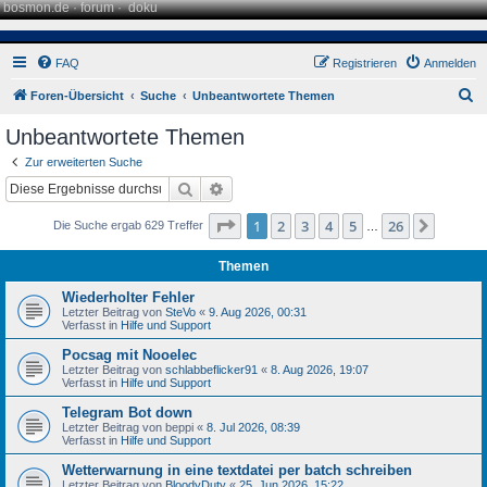
bosmon.de
·
forum
·
doku
FAQ
Registrieren
Anmelden
S
Foren-Übersicht
Suche
Unbeantwortete Themen
u
Unbeantwortete Themen
c
Zur erweiterten Suche
h
Suche
Erweiterte Suche
e
Seite
1
von
26
1
2
3
4
5
26
Nächst
Die Suche ergab 629 Treffer
…
Themen
Wiederholter Fehler
Letzter Beitrag von
SteVo
«
9. Aug 2026, 00:31
Verfasst in
Hilfe und Support
Pocsag mit Nooelec
Letzter Beitrag von
schlabbeflicker91
«
8. Aug 2026, 19:07
Verfasst in
Hilfe und Support
Telegram Bot down
Letzter Beitrag von
beppi
«
8. Jul 2026, 08:39
Verfasst in
Hilfe und Support
Wetterwarnung in eine textdatei per batch schreiben
Letzter Beitrag von
BloodyDuty
«
25. Jun 2026, 15:22