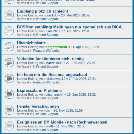
Verfasst in
Hilfe und Support
Empfang plötzlich schlecht
Letzter Beitrag von
poerk85
«
28. Mai 2026, 20:59
Verfasst in
Hilfe und Support
BOSMon empfängt Meldungen nur sporadisch aus DICAL
Letzter Beitrag von
Zimmi92
«
27. Apr 2026, 12:31
Verfasst in
Hilfe und Support
Übersichtskarte
Letzter Beitrag von
holgereckardt
«
14. Apr 2026, 18:39
Verfasst in
Feature-Wünsche
Variablen funktionieren nicht richtig
Letzter Beitrag von
Marvin1509
«
27. Feb 2026, 23:49
Verfasst in
Hilfe und Support
Ich habe mir die Beta mal angeschaut
Letzter Beitrag von
felixludwig112
«
7. Feb 2026, 22:51
Verfasst in
Feature-Wünsche
Expressalarm Probleme
Letzter Beitrag von
Löschzuch4
«
15. Jan 2026, 16:02
Verfasst in
Hilfe und Support
Fenster verschwunden
Letzter Beitrag von
cts
«
28. Nov 2025, 11:59
Verfasst in
Hilfe und Support
Ereignisse an BM Mobile - nach Rechnerwechsel
Letzter Beitrag von
Steffl
«
11. Nov 2025, 22:00
Verfasst in
Hilfe und Support