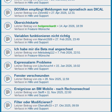
Verfasst in
Hilfe und Support
BOSMon empfängt Meldungen nur sporadisch aus DICAL
Letzter Beitrag von
Zimmi92
«
27. Apr 2026, 12:31
Verfasst in
Hilfe und Support
Übersichtskarte
Letzter Beitrag von
holgereckardt
«
14. Apr 2026, 18:39
Verfasst in
Feature-Wünsche
Variablen funktionieren nicht richtig
Letzter Beitrag von
Marvin1509
«
27. Feb 2026, 23:49
Verfasst in
Hilfe und Support
Ich habe mir die Beta mal angeschaut
Letzter Beitrag von
felixludwig112
«
7. Feb 2026, 22:51
Verfasst in
Feature-Wünsche
Expressalarm Probleme
Letzter Beitrag von
Löschzuch4
«
15. Jan 2026, 16:02
Verfasst in
Hilfe und Support
Fenster verschwunden
Letzter Beitrag von
cts
«
28. Nov 2025, 11:59
Verfasst in
Hilfe und Support
Ereignisse an BM Mobile - nach Rechnerwechsel
Letzter Beitrag von
Steffl
«
11. Nov 2025, 22:00
Verfasst in
Hilfe und Support
Filter oder Modifizieren?
Letzter Beitrag von
Oberaffe33
«
27. Okt 2025, 09:59
Verfasst in
Hilfe und Support