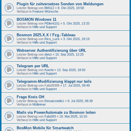
Plugin für zeitversetzes Senden von Meldungen
Letzter Beitrag von
BM112
«
8. Okt 2025, 18:58
Verfasst in
Feature-Wünsche
BOSMON Windows 11
Letzter Beitrag von
PEller6151
«
5. Okt 2025, 13:33
Verfasst in
Hilfe und Support
Bosmon 2025.X.X / Fzg.-Tableau
Letzter Beitrag von
Rico_Luck
«
3. Okt 2025, 18:19
Verfasst in
Hilfe und Support
Webserver Authentifizierung über URL
Letzter Beitrag von
dietzi
«
15. Sep 2025, 12:25
Verfasst in
Hilfe und Support
Telegram per URL
Letzter Beitrag von
Koerbi
«
13. Sep 2025, 18:50
Verfasst in
Hilfe und Support
Telegramm-Modifizierung klappt nur teils
Letzter Beitrag von
Fabi28399
«
17. Jul 2025, 09:49
Verfasst in
Hilfe und Support
Frage Kreis OH
Letzter Beitrag von
Einsatzstelle1
«
9. Jul 2025, 08:38
Verfasst in
Mülleimer
Mails via PowerAutomate zu Bosmon leiten
Letzter Beitrag von
Fabi283
«
19. Mai 2025, 10:10
Verfasst in
Hilfe und Support
BosMon Mobile für Smartwatch