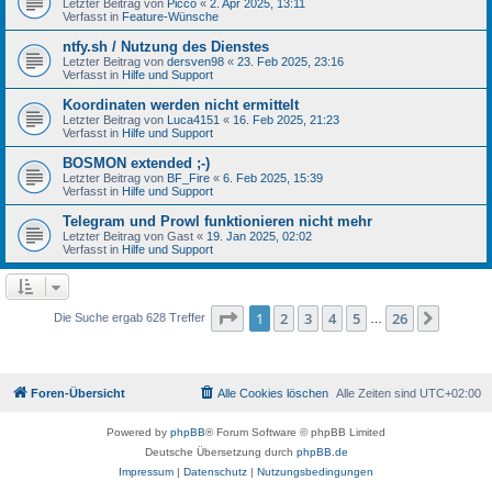
Letzter Beitrag von
Picco
«
2. Apr 2025, 13:11
Verfasst in
Feature-Wünsche
ntfy.sh / Nutzung des Dienstes
Letzter Beitrag von
dersven98
«
23. Feb 2025, 23:16
Verfasst in
Hilfe und Support
Koordinaten werden nicht ermittelt
Letzter Beitrag von
Luca4151
«
16. Feb 2025, 21:23
Verfasst in
Hilfe und Support
BOSMON extended ;-)
Letzter Beitrag von
BF_Fire
«
6. Feb 2025, 15:39
Verfasst in
Hilfe und Support
Telegram und Prowl funktionieren nicht mehr
Letzter Beitrag von
Gast
«
19. Jan 2025, 02:02
Verfasst in
Hilfe und Support
Seite
1
von
26
1
2
3
4
5
26
Nächst
Die Suche ergab 628 Treffer
…
Foren-Übersicht
Alle Cookies löschen
Alle Zeiten sind
UTC+02:00
Powered by
phpBB
® Forum Software © phpBB Limited
Deutsche Übersetzung durch
phpBB.de
Impressum
|
Datenschutz
|
Nutzungsbedingungen