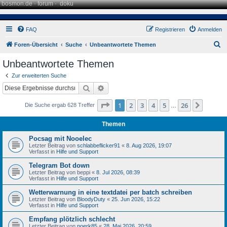
bosmon.de
·
forum
·
doku
FAQ
Registrieren
Anmelden
S
Foren-Übersicht
Suche
Unbeantwortete Themen
u
Unbeantwortete Themen
c
Zur erweiterten Suche
h
Suche
Erweiterte Suche
e
Seite
1
von
26
1
2
3
4
5
26
Nächst
Die Suche ergab 628 Treffer
…
Themen
Pocsag mit Nooelec
Letzter Beitrag von
schlabbeflicker91
«
8. Aug 2026, 19:07
Verfasst in
Hilfe und Support
Telegram Bot down
Letzter Beitrag von
beppi
«
8. Jul 2026, 08:39
Verfasst in
Hilfe und Support
Wetterwarnung in eine textdatei per batch schreiben
Letzter Beitrag von
BloodyDuty
«
25. Jun 2026, 15:22
Verfasst in
Hilfe und Support
Empfang plötzlich schlecht
Letzter Beitrag von
poerk85
«
28. Mai 2026, 20:59