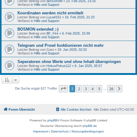
Letzter Beitrag von
dersven98
«
23. Feb 2025, 23:16
Verfasst in
Hilfe und Support
Koordinaten werden nicht ermittelt
Letzter Beitrag von
Luca4151
«
16. Feb 2025, 21:23
Verfasst in
Hilfe und Support
BOSMON extended ;-)
Letzter Beitrag von
BF_Fire
«
6. Feb 2025, 15:39
Verfasst in
Hilfe und Support
Telegram und Prowl funktionieren nicht mehr
Letzter Beitrag von
Gast
«
19. Jan 2025, 02:02
Verfasst in
Hilfe und Support
Seperatoren ohne Werte und ohne Inhalt überspringen
Letzter Beitrag von
HokusPokus112
«
6. Jan 2025, 05:57
Verfasst in
Hilfe und Support
Seite
1
von
26
1
2
3
4
5
26
Nächst
Die Suche ergab 627 Treffer
…
Foren-Übersicht
Alle Cookies löschen
Alle Zeiten sind
UTC+02:00
Powered by
phpBB
® Forum Software © phpBB Limited
Deutsche Übersetzung durch
phpBB.de
Impressum
|
Datenschutz
|
Nutzungsbedingungen