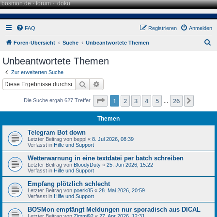
bosmon.de
·
forum
·
doku
FAQ
Registrieren
Anmelden
S
Foren-Übersicht
Suche
Unbeantwortete Themen
u
Unbeantwortete Themen
c
Zur erweiterten Suche
h
Suche
Erweiterte Suche
e
Seite
1
von
26
1
2
3
4
5
26
Nächst
Die Suche ergab 627 Treffer
…
Themen
Telegram Bot down
Letzter Beitrag von
beppi
«
8. Jul 2026, 08:39
Verfasst in
Hilfe und Support
Wetterwarnung in eine textdatei per batch schreiben
Letzter Beitrag von
BloodyDuty
«
25. Jun 2026, 15:22
Verfasst in
Hilfe und Support
Empfang plötzlich schlecht
Letzter Beitrag von
poerk85
«
28. Mai 2026, 20:59
Verfasst in
Hilfe und Support
BOSMon empfängt Meldungen nur sporadisch aus DICAL
Letzter Beitrag von
Zimmi92
«
27. Apr 2026, 12:31