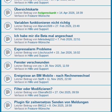
Verfasst in
Hilfe und Support
Übersichtskarte
Letzter Beitrag von
holgereckardt
«
14. Apr 2026, 18:39
Verfasst in
Feature-Wünsche
Variablen funktionieren nicht richtig
Letzter Beitrag von
Marvin1509
«
27. Feb 2026, 23:49
Verfasst in
Hilfe und Support
Ich habe mir die Beta mal angeschaut
Letzter Beitrag von
felixludwig112
«
7. Feb 2026, 22:51
Verfasst in
Feature-Wünsche
Expressalarm Probleme
Letzter Beitrag von
Löschzuch4
«
15. Jan 2026, 16:02
Verfasst in
Hilfe und Support
Fenster verschwunden
Letzter Beitrag von
cts
«
28. Nov 2025, 11:59
Verfasst in
Hilfe und Support
Ereignisse an BM Mobile - nach Rechnerwechsel
Letzter Beitrag von
Steffl
«
11. Nov 2025, 22:00
Verfasst in
Hilfe und Support
Filter oder Modifizieren?
Letzter Beitrag von
Oberaffe33
«
27. Okt 2025, 09:59
Verfasst in
Hilfe und Support
Plugin für zeitversetzes Senden von Meldungen
Letzter Beitrag von
BM112
«
8. Okt 2025, 18:58
Verfasst in
Feature-Wünsche