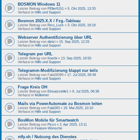
BOSMON Windows 11
Letzter Beitrag von
PEller6151
«
5. Okt 2025, 13:33
Verfasst in
Hilfe und Support
Bosmon 2025.X.X / Fzg.-Tableau
Letzter Beitrag von
Rico_Luck
«
3. Okt 2025, 18:19
Verfasst in
Hilfe und Support
Webserver Authentifizierung über URL
Letzter Beitrag von
dietzi
«
15. Sep 2025, 12:25
Verfasst in
Hilfe und Support
Telegram per URL
Letzter Beitrag von
Koerbi
«
13. Sep 2025, 18:50
Verfasst in
Hilfe und Support
Telegramm-Modifizierung klappt nur teils
Letzter Beitrag von
Fabi28399
«
17. Jul 2025, 09:49
Verfasst in
Hilfe und Support
Frage Kreis OH
Letzter Beitrag von
Einsatzstelle1
«
9. Jul 2025, 08:38
Verfasst in
Mülleimer
Mails via PowerAutomate zu Bosmon leiten
Letzter Beitrag von
Fabi283
«
19. Mai 2025, 10:10
Verfasst in
Hilfe und Support
BosMon Mobile für Smartwatch
Letzter Beitrag von
Picco
«
2. Apr 2025, 13:11
Verfasst in
Feature-Wünsche
ntfy.sh / Nutzung des Dienstes