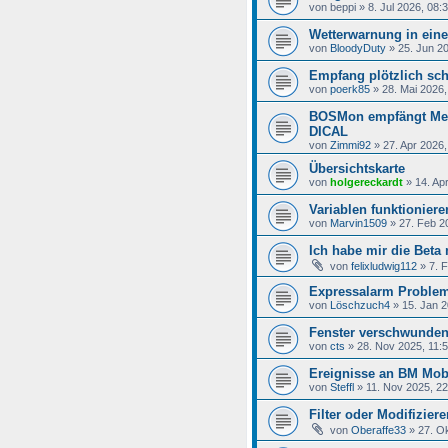
von
beppi
»
8. Jul 2026, 08:
Wetterwarnung in eine 
von
BloodyDuty
»
25. Jun 2
Empfang plötzlich sch
von
poerk85
»
28. Mai 2026,
BOSMon empfängt Mel
DICAL
von
Zimmi92
»
27. Apr 2026,
Übersichtskarte
von
holgereckardt
»
14. Ap
Variablen funktionieren
von
Marvin1509
»
27. Feb 2
Ich habe mir die Beta
von
felixludwig112
»
7. 
Expressalarm Proble
von
Löschzuch4
»
15. Jan 2
Fenster verschwunde
von
cts
»
28. Nov 2025, 11:
Ereignisse an BM Mob
von
Steffl
»
11. Nov 2025, 22
Filter oder Modifizier
von
Oberaffe33
»
27. O