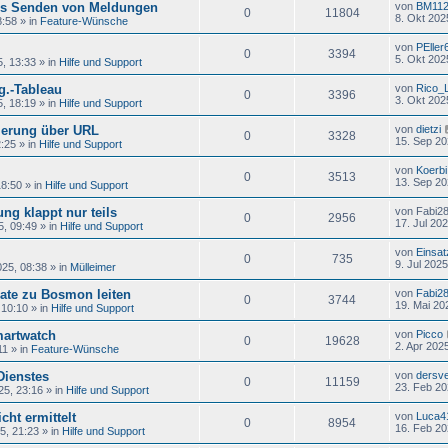
zes Senden von Meldungen
von
BM11
0
11804
8. Okt 202
8:58
» in
Feature-Wünsche
von
PEller
0
3394
5. Okt 202
5, 13:33
» in
Hilfe und Support
g.-Tableau
von
Rico_
0
3396
3. Okt 202
5, 18:19
» in
Hilfe und Support
ierung über URL
von
dietzi
0
3328
15. Sep 20
2:25
» in
Hilfe und Support
von
Koerbi
0
3513
13. Sep 20
18:50
» in
Hilfe und Support
ng klappt nur teils
von
Fabi2
0
2956
17. Jul 20
5, 09:49
» in
Hilfe und Support
von
Einsat
0
735
9. Jul 2025
025, 08:38
» in
Mülleimer
ate zu Bosmon leiten
von
Fabi2
0
3744
19. Mai 20
 10:10
» in
Hilfe und Support
martwatch
von
Picco
0
19628
2. Apr 202
11
» in
Feature-Wünsche
Dienstes
von
dersv
0
11159
23. Feb 20
25, 23:16
» in
Hilfe und Support
cht ermittelt
von
Luca4
0
8954
16. Feb 20
5, 21:23
» in
Hilfe und Support