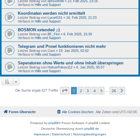
Letzter Beitrag von
dersven98
«
23. Feb 2025, 23:16
Verfasst in
Hilfe und Support
Koordinaten werden nicht ermittelt
Letzter Beitrag von
Luca4151
«
16. Feb 2025, 21:23
Verfasst in
Hilfe und Support
BOSMON extended ;-)
Letzter Beitrag von
BF_Fire
«
6. Feb 2025, 15:39
Verfasst in
Hilfe und Support
Telegram und Prowl funktionieren nicht mehr
Letzter Beitrag von
Gast
«
19. Jan 2025, 02:02
Verfasst in
Hilfe und Support
Seperatoren ohne Werte und ohne Inhalt überspringen
Letzter Beitrag von
HokusPokus112
«
6. Jan 2025, 05:57
Verfasst in
Hilfe und Support
Seite
1
von
26
1
2
3
4
5
26
Nächst
Die Suche ergab 627 Treffer
…
Foren-Übersicht
Alle Cookies löschen
Alle Zeiten sind
UTC+02:00
Powered by
phpBB
® Forum Software © phpBB Limited
Deutsche Übersetzung durch
phpBB.de
Impressum
|
Datenschutz
|
Nutzungsbedingungen