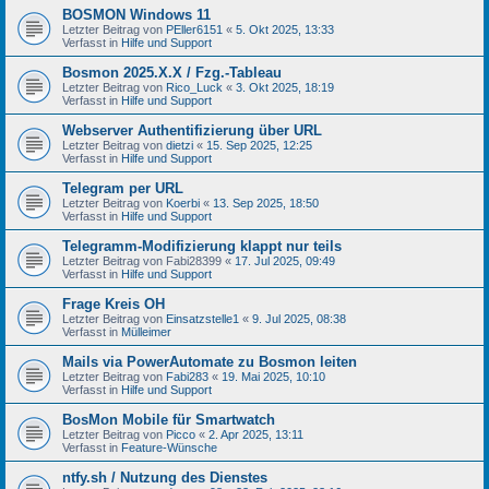
BOSMON Windows 11
Letzter Beitrag von
PEller6151
«
5. Okt 2025, 13:33
Verfasst in
Hilfe und Support
Bosmon 2025.X.X / Fzg.-Tableau
Letzter Beitrag von
Rico_Luck
«
3. Okt 2025, 18:19
Verfasst in
Hilfe und Support
Webserver Authentifizierung über URL
Letzter Beitrag von
dietzi
«
15. Sep 2025, 12:25
Verfasst in
Hilfe und Support
Telegram per URL
Letzter Beitrag von
Koerbi
«
13. Sep 2025, 18:50
Verfasst in
Hilfe und Support
Telegramm-Modifizierung klappt nur teils
Letzter Beitrag von
Fabi28399
«
17. Jul 2025, 09:49
Verfasst in
Hilfe und Support
Frage Kreis OH
Letzter Beitrag von
Einsatzstelle1
«
9. Jul 2025, 08:38
Verfasst in
Mülleimer
Mails via PowerAutomate zu Bosmon leiten
Letzter Beitrag von
Fabi283
«
19. Mai 2025, 10:10
Verfasst in
Hilfe und Support
BosMon Mobile für Smartwatch
Letzter Beitrag von
Picco
«
2. Apr 2025, 13:11
Verfasst in
Feature-Wünsche
ntfy.sh / Nutzung des Dienstes