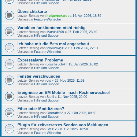
Verfasst in
Hilfe und Support
Übersichtskarte
Letzter Beitrag von
holgereckardt
«
14. Apr 2026, 18:39
Verfasst in
Feature-Wünsche
Variablen funktionieren nicht richtig
Letzter Beitrag von
Marvin1509
«
27. Feb 2026, 23:49
Verfasst in
Hilfe und Support
Ich habe mir die Beta mal angeschaut
Letzter Beitrag von
felixludwig112
«
7. Feb 2026, 22:51
Verfasst in
Feature-Wünsche
Expressalarm Probleme
Letzter Beitrag von
Löschzuch4
«
15. Jan 2026, 16:02
Verfasst in
Hilfe und Support
Fenster verschwunden
Letzter Beitrag von
cts
«
28. Nov 2025, 11:59
Verfasst in
Hilfe und Support
Ereignisse an BM Mobile - nach Rechnerwechsel
Letzter Beitrag von
Steffl
«
11. Nov 2025, 22:00
Verfasst in
Hilfe und Support
Filter oder Modifizieren?
Letzter Beitrag von
Oberaffe33
«
27. Okt 2025, 09:59
Verfasst in
Hilfe und Support
Plugin für zeitversetzes Senden von Meldungen
Letzter Beitrag von
BM112
«
8. Okt 2025, 18:58
Verfasst in
Feature-Wünsche