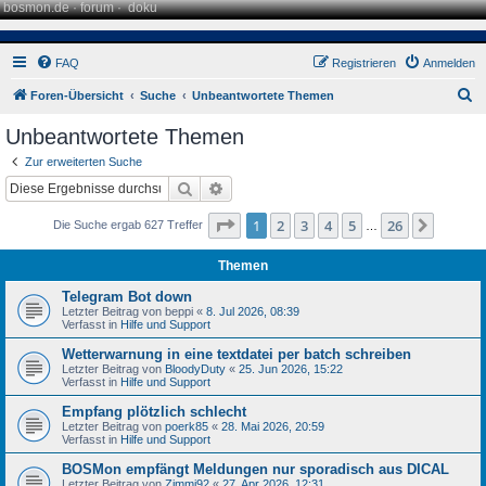
bosmon.de
·
forum
·
doku
FAQ
Registrieren
Anmelden
S
Foren-Übersicht
Suche
Unbeantwortete Themen
u
Unbeantwortete Themen
c
Zur erweiterten Suche
h
Suche
Erweiterte Suche
e
Seite
1
von
26
1
2
3
4
5
26
Nächst
Die Suche ergab 627 Treffer
…
Themen
Telegram Bot down
Letzter Beitrag von
beppi
«
8. Jul 2026, 08:39
Verfasst in
Hilfe und Support
Wetterwarnung in eine textdatei per batch schreiben
Letzter Beitrag von
BloodyDuty
«
25. Jun 2026, 15:22
Verfasst in
Hilfe und Support
Empfang plötzlich schlecht
Letzter Beitrag von
poerk85
«
28. Mai 2026, 20:59
Verfasst in
Hilfe und Support
BOSMon empfängt Meldungen nur sporadisch aus DICAL
Letzter Beitrag von
Zimmi92
«
27. Apr 2026, 12:31