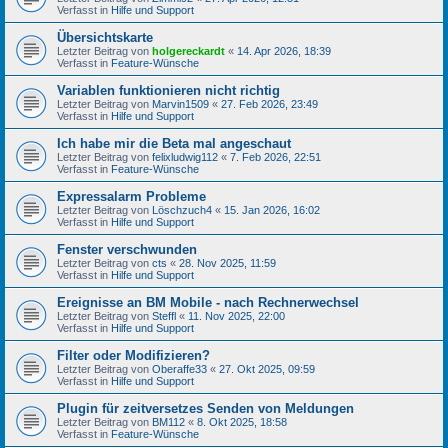
Verfasst in
Hilfe und Support
Übersichtskarte
Letzter Beitrag von
holgereckardt
«
14. Apr 2026, 18:39
Verfasst in
Feature-Wünsche
Variablen funktionieren nicht richtig
Letzter Beitrag von
Marvin1509
«
27. Feb 2026, 23:49
Verfasst in
Hilfe und Support
Ich habe mir die Beta mal angeschaut
Letzter Beitrag von
felixludwig112
«
7. Feb 2026, 22:51
Verfasst in
Feature-Wünsche
Expressalarm Probleme
Letzter Beitrag von
Löschzuch4
«
15. Jan 2026, 16:02
Verfasst in
Hilfe und Support
Fenster verschwunden
Letzter Beitrag von
cts
«
28. Nov 2025, 11:59
Verfasst in
Hilfe und Support
Ereignisse an BM Mobile - nach Rechnerwechsel
Letzter Beitrag von
Steffl
«
11. Nov 2025, 22:00
Verfasst in
Hilfe und Support
Filter oder Modifizieren?
Letzter Beitrag von
Oberaffe33
«
27. Okt 2025, 09:59
Verfasst in
Hilfe und Support
Plugin für zeitversetzes Senden von Meldungen
Letzter Beitrag von
BM112
«
8. Okt 2025, 18:58
Verfasst in
Feature-Wünsche