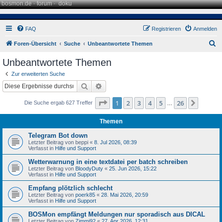
bosmon.de
·
forum
·
doku
FAQ
Registrieren
Anmelden
S
Foren-Übersicht
Suche
Unbeantwortete Themen
u
Unbeantwortete Themen
c
Zur erweiterten Suche
h
Suche
Erweiterte Suche
e
Seite
1
von
26
1
2
3
4
5
26
Nächst
Die Suche ergab 627 Treffer
…
Themen
Telegram Bot down
Letzter Beitrag von
beppi
«
8. Jul 2026, 08:39
Verfasst in
Hilfe und Support
Wetterwarnung in eine textdatei per batch schreiben
Letzter Beitrag von
BloodyDuty
«
25. Jun 2026, 15:22
Verfasst in
Hilfe und Support
Empfang plötzlich schlecht
Letzter Beitrag von
poerk85
«
28. Mai 2026, 20:59
Verfasst in
Hilfe und Support
BOSMon empfängt Meldungen nur sporadisch aus DICAL
Letzter Beitrag von
Zimmi92
«
27. Apr 2026, 12:31