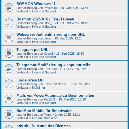
BOSMON Windows 11
Letzter Beitrag von
PEller6151
«
5. Okt 2025, 13:33
Verfasst in
Hilfe und Support
Bosmon 2025.X.X / Fzg.-Tableau
Letzter Beitrag von
Rico_Luck
«
3. Okt 2025, 18:19
Verfasst in
Hilfe und Support
Webserver Authentifizierung über URL
Letzter Beitrag von
dietzi
«
15. Sep 2025, 12:25
Verfasst in
Hilfe und Support
Telegram per URL
Letzter Beitrag von
Koerbi
«
13. Sep 2025, 18:50
Verfasst in
Hilfe und Support
Telegramm-Modifizierung klappt nur teils
Letzter Beitrag von
Fabi28399
«
17. Jul 2025, 09:49
Verfasst in
Hilfe und Support
Frage Kreis OH
Letzter Beitrag von
Einsatzstelle1
«
9. Jul 2025, 08:38
Verfasst in
Mülleimer
Mails via PowerAutomate zu Bosmon leiten
Letzter Beitrag von
Fabi283
«
19. Mai 2025, 10:10
Verfasst in
Hilfe und Support
BosMon Mobile für Smartwatch
Letzter Beitrag von
Picco
«
2. Apr 2025, 13:11
Verfasst in
Feature-Wünsche
ntfy.sh / Nutzung des Dienstes