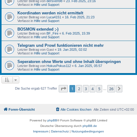
Letzter Beitrag von
dersven98
«
23. Feb 2025, 23:16
Verfasst in
Hilfe und Support
Koordinaten werden nicht ermittelt
Letzter Beitrag von
Luca4151
«
16. Feb 2025, 21:23
Verfasst in
Hilfe und Support
BOSMON extended ;-)
Letzter Beitrag von
BF_Fire
«
6. Feb 2025, 15:39
Verfasst in
Hilfe und Support
Telegram und Prowl funktionieren nicht mehr
Letzter Beitrag von
Gast
«
19. Jan 2025, 02:02
Verfasst in
Hilfe und Support
Seperatoren ohne Werte und ohne Inhalt überspringen
Letzter Beitrag von
HokusPokus112
«
6. Jan 2025, 05:57
Verfasst in
Hilfe und Support
Seite
1
von
26
1
2
3
4
5
26
Nächst
Die Suche ergab 627 Treffer
…
Foren-Übersicht
Alle Cookies löschen
Alle Zeiten sind
UTC+02:00
Powered by
phpBB
® Forum Software © phpBB Limited
Deutsche Übersetzung durch
phpBB.de
Impressum
|
Datenschutz
|
Nutzungsbedingungen