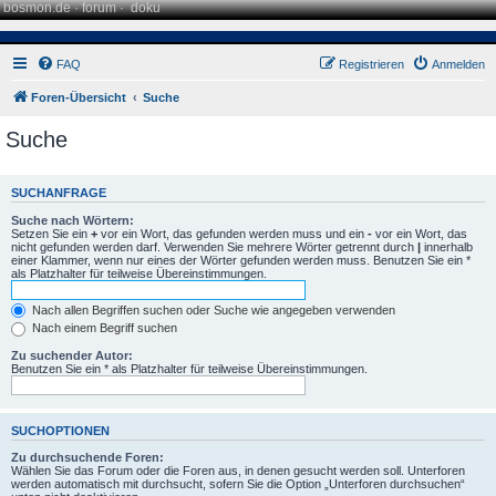
bosmon.de
·
forum
·
doku
FAQ
Registrieren
Anmelden
Foren-Übersicht
Suche
Suche
SUCHANFRAGE
Suche nach Wörtern:
Setzen Sie ein
+
vor ein Wort, das gefunden werden muss und ein
-
vor ein Wort, das
nicht gefunden werden darf. Verwenden Sie mehrere Wörter getrennt durch
|
innerhalb
einer Klammer, wenn nur eines der Wörter gefunden werden muss. Benutzen Sie ein *
als Platzhalter für teilweise Übereinstimmungen.
Nach allen Begriffen suchen oder Suche wie angegeben verwenden
Nach einem Begriff suchen
Zu suchender Autor:
Benutzen Sie ein * als Platzhalter für teilweise Übereinstimmungen.
SUCHOPTIONEN
Zu durchsuchende Foren:
Wählen Sie das Forum oder die Foren aus, in denen gesucht werden soll. Unterforen
werden automatisch mit durchsucht, sofern Sie die Option „Unterforen durchsuchen“