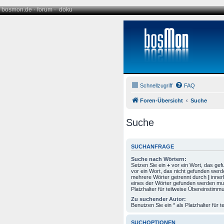
bosmon.de
·
forum
·
doku
Schnellzugriff
FAQ
Foren-Übersicht
Suche
Suche
SUCHANFRAGE
Suche nach Wörtern:
Setzen Sie ein
+
vor ein Wort, das ge
vor ein Wort, das nicht gefunden werd
mehrere Wörter getrennt durch
|
inner
eines der Wörter gefunden werden mus
Platzhalter für teilweise Übereinstimm
Zu suchender Autor:
Benutzen Sie ein * als Platzhalter für
SUCHOPTIONEN