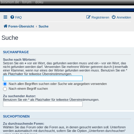
bosmon.de
·
forum
·
doku
FAQ
Registrieren
Anmelden
Foren-Übersicht
Suche
Suche
SUCHANFRAGE
Suche nach Wörtern:
Setzen Sie ein
+
vor ein Wort, das gefunden werden muss und ein
-
vor ein Wort, das
nicht gefunden werden darf. Verwenden Sie mehrere Wörter getrennt durch
|
innerhalb
einer Klammer, wenn nur eines der Wörter gefunden werden muss. Benutzen Sie ein *
als Platzhalter für teilweise Übereinstimmungen.
Nach allen Begriffen suchen oder Suche wie angegeben verwenden
Nach einem Begriff suchen
Zu suchender Autor:
Benutzen Sie ein * als Platzhalter für teilweise Übereinstimmungen.
SUCHOPTIONEN
Zu durchsuchende Foren:
Wählen Sie das Forum oder die Foren aus, in denen gesucht werden soll. Unterforen
werden automatisch mit durchsucht, sofern Sie die Option „Unterforen durchsuchen“