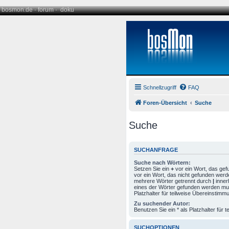
bosmon.de
·
forum
·
doku
Schnellzugriff
FAQ
Foren-Übersicht
Suche
Suche
SUCHANFRAGE
Suche nach Wörtern:
Setzen Sie ein
+
vor ein Wort, das ge
vor ein Wort, das nicht gefunden werd
mehrere Wörter getrennt durch
|
inner
eines der Wörter gefunden werden mus
Platzhalter für teilweise Übereinstimm
Zu suchender Autor:
Benutzen Sie ein * als Platzhalter für
SUCHOPTIONEN