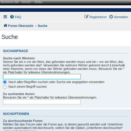
bosmon.de
·
forum
·
doku
FAQ
Registrieren
Anmelden
Foren-Übersicht
Suche
Suche
SUCHANFRAGE
Suche nach Wörtern:
Setzen Sie ein
+
vor ein Wort, das gefunden werden muss und ein
-
vor ein Wort, das
nicht gefunden werden darf. Verwenden Sie mehrere Wörter getrennt durch
|
innerhalb
einer Klammer, wenn nur eines der Wörter gefunden werden muss. Benutzen Sie ein *
als Platzhalter für teilweise Übereinstimmungen.
Nach allen Begriffen suchen oder Suche wie angegeben verwenden
Nach einem Begriff suchen
Zu suchender Autor:
Benutzen Sie ein * als Platzhalter für teilweise Übereinstimmungen.
SUCHOPTIONEN
Zu durchsuchende Foren:
Wählen Sie das Forum oder die Foren aus, in denen gesucht werden soll. Unterforen
werden automatisch mit durchsucht, sofern Sie die Option „Unterforen durchsuchen“