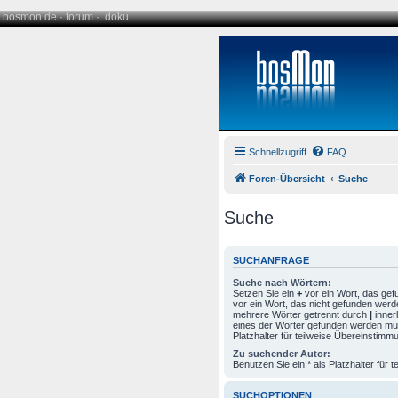
bosmon.de
·
forum
·
doku
Schnellzugriff
FAQ
Foren-Übersicht
Suche
Suche
SUCHANFRAGE
Suche nach Wörtern:
Setzen Sie ein
+
vor ein Wort, das ge
vor ein Wort, das nicht gefunden werd
mehrere Wörter getrennt durch
|
inner
eines der Wörter gefunden werden mus
Platzhalter für teilweise Übereinstimm
Zu suchender Autor:
Benutzen Sie ein * als Platzhalter für
SUCHOPTIONEN