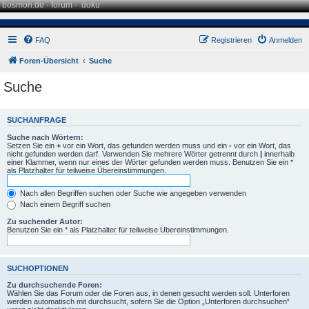
bosmon.de
·
forum
·
doku
FAQ
Registrieren
Anmelden
Foren-Übersicht
Suche
Suche
SUCHANFRAGE
Suche nach Wörtern:
Setzen Sie ein
+
vor ein Wort, das gefunden werden muss und ein
-
vor ein Wort, das
nicht gefunden werden darf. Verwenden Sie mehrere Wörter getrennt durch
|
innerhalb
einer Klammer, wenn nur eines der Wörter gefunden werden muss. Benutzen Sie ein *
als Platzhalter für teilweise Übereinstimmungen.
Nach allen Begriffen suchen oder Suche wie angegeben verwenden
Nach einem Begriff suchen
Zu suchender Autor:
Benutzen Sie ein * als Platzhalter für teilweise Übereinstimmungen.
SUCHOPTIONEN
Zu durchsuchende Foren:
Wählen Sie das Forum oder die Foren aus, in denen gesucht werden soll. Unterforen
werden automatisch mit durchsucht, sofern Sie die Option „Unterforen durchsuchen“