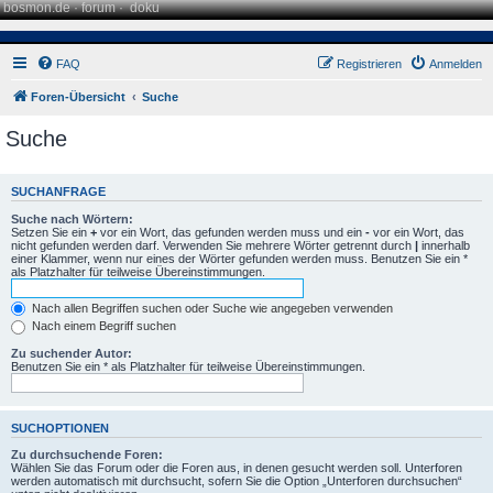
bosmon.de
·
forum
·
doku
FAQ
Registrieren
Anmelden
Foren-Übersicht
Suche
Suche
SUCHANFRAGE
Suche nach Wörtern:
Setzen Sie ein
+
vor ein Wort, das gefunden werden muss und ein
-
vor ein Wort, das
nicht gefunden werden darf. Verwenden Sie mehrere Wörter getrennt durch
|
innerhalb
einer Klammer, wenn nur eines der Wörter gefunden werden muss. Benutzen Sie ein *
als Platzhalter für teilweise Übereinstimmungen.
Nach allen Begriffen suchen oder Suche wie angegeben verwenden
Nach einem Begriff suchen
Zu suchender Autor:
Benutzen Sie ein * als Platzhalter für teilweise Übereinstimmungen.
SUCHOPTIONEN
Zu durchsuchende Foren:
Wählen Sie das Forum oder die Foren aus, in denen gesucht werden soll. Unterforen
werden automatisch mit durchsucht, sofern Sie die Option „Unterforen durchsuchen“