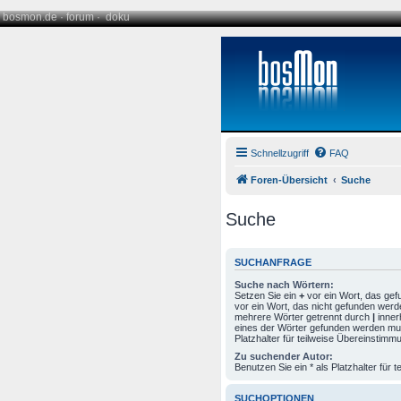
bosmon.de
·
forum
·
doku
Schnellzugriff
FAQ
Foren-Übersicht
Suche
Suche
SUCHANFRAGE
Suche nach Wörtern:
Setzen Sie ein
+
vor ein Wort, das ge
vor ein Wort, das nicht gefunden werd
mehrere Wörter getrennt durch
|
inner
eines der Wörter gefunden werden mus
Platzhalter für teilweise Übereinstimm
Zu suchender Autor:
Benutzen Sie ein * als Platzhalter für
SUCHOPTIONEN