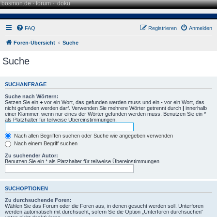
bosmon.de
·
forum
·
doku
FAQ
Registrieren
Anmelden
Foren-Übersicht
Suche
Suche
SUCHANFRAGE
Suche nach Wörtern:
Setzen Sie ein
+
vor ein Wort, das gefunden werden muss und ein
-
vor ein Wort, das
nicht gefunden werden darf. Verwenden Sie mehrere Wörter getrennt durch
|
innerhalb
einer Klammer, wenn nur eines der Wörter gefunden werden muss. Benutzen Sie ein *
als Platzhalter für teilweise Übereinstimmungen.
Nach allen Begriffen suchen oder Suche wie angegeben verwenden
Nach einem Begriff suchen
Zu suchender Autor:
Benutzen Sie ein * als Platzhalter für teilweise Übereinstimmungen.
SUCHOPTIONEN
Zu durchsuchende Foren:
Wählen Sie das Forum oder die Foren aus, in denen gesucht werden soll. Unterforen
werden automatisch mit durchsucht, sofern Sie die Option „Unterforen durchsuchen“