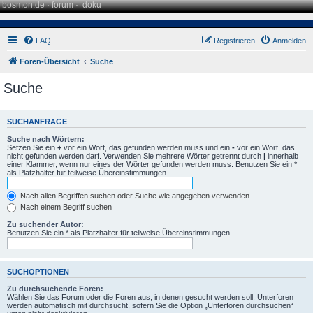
bosmon.de
·
forum
·
doku
FAQ
Registrieren
Anmelden
Foren-Übersicht
Suche
Suche
SUCHANFRAGE
Suche nach Wörtern:
Setzen Sie ein
+
vor ein Wort, das gefunden werden muss und ein
-
vor ein Wort, das
nicht gefunden werden darf. Verwenden Sie mehrere Wörter getrennt durch
|
innerhalb
einer Klammer, wenn nur eines der Wörter gefunden werden muss. Benutzen Sie ein *
als Platzhalter für teilweise Übereinstimmungen.
Nach allen Begriffen suchen oder Suche wie angegeben verwenden
Nach einem Begriff suchen
Zu suchender Autor:
Benutzen Sie ein * als Platzhalter für teilweise Übereinstimmungen.
SUCHOPTIONEN
Zu durchsuchende Foren:
Wählen Sie das Forum oder die Foren aus, in denen gesucht werden soll. Unterforen
werden automatisch mit durchsucht, sofern Sie die Option „Unterforen durchsuchen“